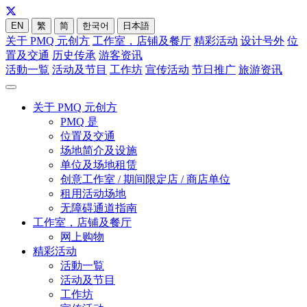
EN
繁
简
한국어
日本語
关于 PMQ 元创方
工作室，店铺及餐厅
精彩活动
设计号外
位
置及交通
历史传承
游客资讯
活動一覧
活动及节目
工作坊
宣传活动
节日推广
旅游资讯
关于 PMQ 元创方
PMQ 是
位置及交通
场地简介及设施
单位及场地租赁
创意工作室 / 期间限定店 / 商店单位
租用活动场地
无障碍通道指南
工作室，店铺及餐厅
网上购物
精彩活动
活動一覧
活动及节目
工作坊