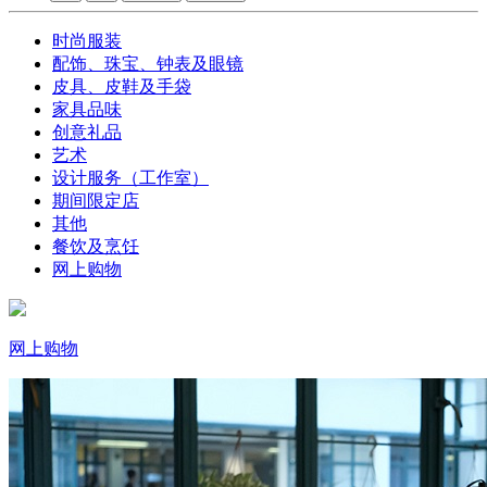
时尚服装
配饰、珠宝、钟表及眼镜
皮具、皮鞋及手袋
家具品味
创意礼品
艺术
设计服务（工作室）
期间限定店
其他
餐饮及烹饪
网上购物
网上购物