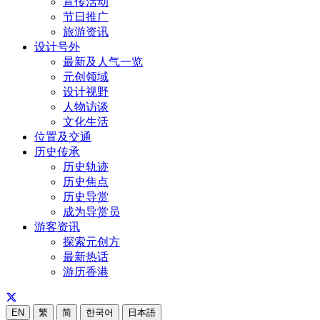
宣传活动
节日推广
旅游资讯
设计号外
最新及人气一览
元创领域
设计视野
人物访谈
文化生活
位置及交通
历史传承
历史轨迹
历史焦点
历史导赏
成为导赏员
游客资讯
探索元创方
最新热话
游历香港
EN
繁
简
한국어
日本語