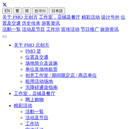
EN
繁
简
한국어
日本語
关于 PMQ 元创方
工作室，店铺及餐厅
精彩活动
设计号外
位
置及交通
历史传承
游客资讯
活動一覧
活动及节目
工作坊
宣传活动
节日推广
旅游资讯
关于 PMQ 元创方
PMQ 是
位置及交通
场地简介及设施
单位及场地租赁
创意工作室 / 期间限定店 / 商店单位
租用活动场地
无障碍通道指南
工作室，店铺及餐厅
网上购物
精彩活动
活動一覧
活动及节目
工作坊