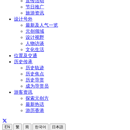
宣传活动
节日推广
旅游资讯
设计号外
最新及人气一览
元创领域
设计视野
人物访谈
文化生活
位置及交通
历史传承
历史轨迹
历史焦点
历史导赏
成为导赏员
游客资讯
探索元创方
最新热话
游历香港
EN
繁
简
한국어
日本語