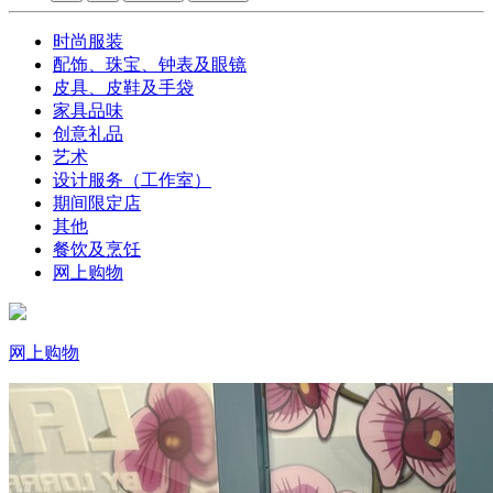
时尚服装
配饰、珠宝、钟表及眼镜
皮具、皮鞋及手袋
家具品味
创意礼品
艺术
设计服务（工作室）
期间限定店
其他
餐饮及烹饪
网上购物
网上购物