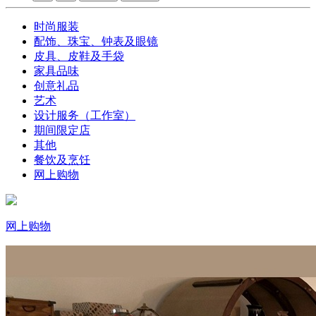
时尚服装
配饰、珠宝、钟表及眼镜
皮具、皮鞋及手袋
家具品味
创意礼品
艺术
设计服务（工作室）
期间限定店
其他
餐饮及烹饪
网上购物
网上购物