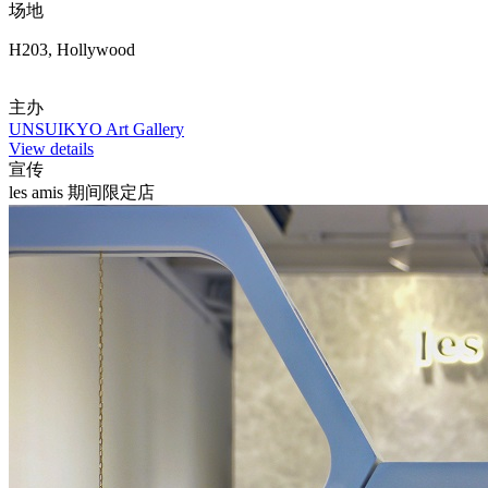
场地
H203, Hollywood
主办
UNSUIKYO Art Gallery
View details
宣传
les amis 期间限定店