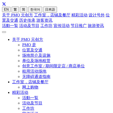
EN
繁
简
한국어
日本語
关于 PMQ 元创方
工作室，店铺及餐厅
精彩活动
设计号外
位
置及交通
历史传承
游客资讯
活動一覧
活动及节目
工作坊
宣传活动
节日推广
旅游资讯
关于 PMQ 元创方
PMQ 是
位置及交通
场地简介及设施
单位及场地租赁
创意工作室 / 期间限定店 / 商店单位
租用活动场地
无障碍通道指南
工作室，店铺及餐厅
网上购物
精彩活动
活動一覧
活动及节目
工作坊