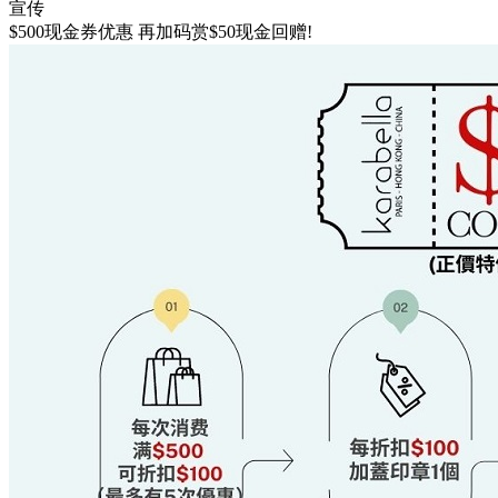
宣传
$500现金券优惠 再加码赏$50现金回赠!