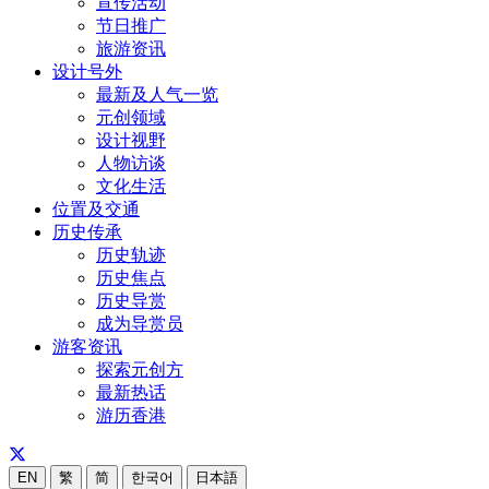
宣传活动
节日推广
旅游资讯
设计号外
最新及人气一览
元创领域
设计视野
人物访谈
文化生活
位置及交通
历史传承
历史轨迹
历史焦点
历史导赏
成为导赏员
游客资讯
探索元创方
最新热话
游历香港
EN
繁
简
한국어
日本語