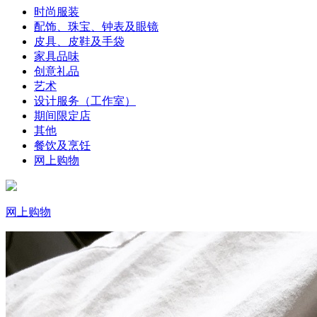
时尚服装
配饰、珠宝、钟表及眼镜
皮具、皮鞋及手袋
家具品味
创意礼品
艺术
设计服务（工作室）
期间限定店
其他
餐饮及烹饪
网上购物
网上购物