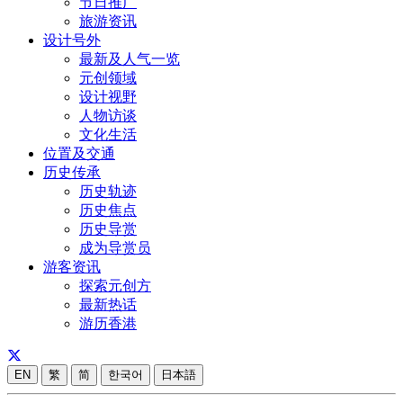
节日推广
旅游资讯
设计号外
最新及人气一览
元创领域
设计视野
人物访谈
文化生活
位置及交通
历史传承
历史轨迹
历史焦点
历史导赏
成为导赏员
游客资讯
探索元创方
最新热话
游历香港
EN
繁
简
한국어
日本語