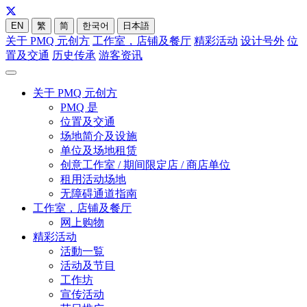
EN
繁
简
한국어
日本語
关于 PMQ 元创方
工作室，店铺及餐厅
精彩活动
设计号外
位
置及交通
历史传承
游客资讯
关于 PMQ 元创方
PMQ 是
位置及交通
场地简介及设施
单位及场地租赁
创意工作室 / 期间限定店 / 商店单位
租用活动场地
无障碍通道指南
工作室，店铺及餐厅
网上购物
精彩活动
活動一覧
活动及节目
工作坊
宣传活动