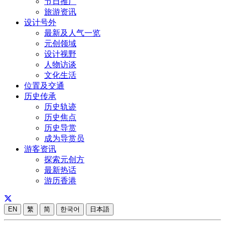
节日推广
旅游资讯
设计号外
最新及人气一览
元创领域
设计视野
人物访谈
文化生活
位置及交通
历史传承
历史轨迹
历史焦点
历史导赏
成为导赏员
游客资讯
探索元创方
最新热话
游历香港
EN
繁
简
한국어
日本語