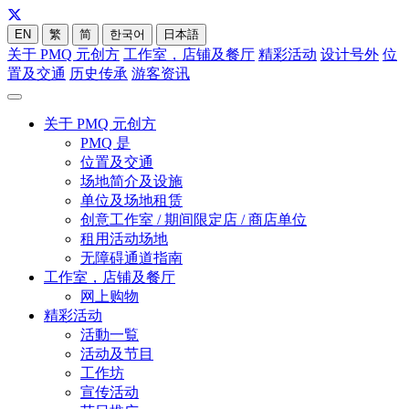
EN
繁
简
한국어
日本語
关于 PMQ 元创方
工作室，店铺及餐厅
精彩活动
设计号外
位
置及交通
历史传承
游客资讯
关于 PMQ 元创方
PMQ 是
位置及交通
场地简介及设施
单位及场地租赁
创意工作室 / 期间限定店 / 商店单位
租用活动场地
无障碍通道指南
工作室，店铺及餐厅
网上购物
精彩活动
活動一覧
活动及节目
工作坊
宣传活动