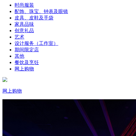
时尚服装
配饰、珠宝、钟表及眼镜
皮具、皮鞋及手袋
家具品味
创意礼品
艺术
设计服务（工作室）
期间限定店
其他
餐饮及烹饪
网上购物
网上购物