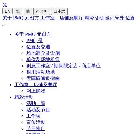
EN
繁
简
한국어
日本語
关于 PMQ 元创方
工作室，店铺及餐厅
精彩活动
设计号外
位
关于 PMQ 元创方
PMQ 是
位置及交通
场地简介及设施
单位及场地租赁
创意工作室 / 期间限定店 / 商店单位
租用活动场地
无障碍通道指南
工作室，店铺及餐厅
网上购物
精彩活动
活動一覧
活动及节目
工作坊
宣传活动
节日推广