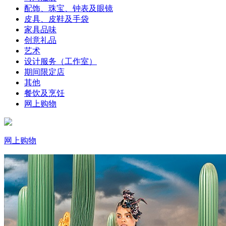
配饰、珠宝、钟表及眼镜
皮具、皮鞋及手袋
家具品味
创意礼品
艺术
设计服务（工作室）
期间限定店
其他
餐饮及烹饪
网上购物
网上购物