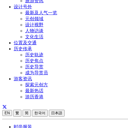
旅游资讯
设计号外
最新及人气一览
元创领域
设计视野
人物访谈
文化生活
位置及交通
历史传承
历史轨迹
历史焦点
历史导赏
成为导赏员
游客资讯
探索元创方
最新热话
游历香港
EN
繁
简
한국어
日本語
时尚服装