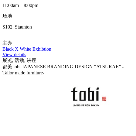
11:00am – 8:00pm
场地
S102, Staunton
主办
Black X White Exhibtion
View details
展览, 活动, 讲座
都美 tobi JAPANESE BRANDING DESIGN “ATSURAE” -
Tailor made furniture-