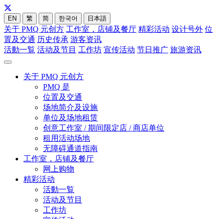
EN
繁
简
한국어
日本語
关于 PMQ 元创方
工作室，店铺及餐厅
精彩活动
设计号外
位
置及交通
历史传承
游客资讯
活動一覧
活动及节目
工作坊
宣传活动
节日推广
旅游资讯
关于 PMQ 元创方
PMQ 是
位置及交通
场地简介及设施
单位及场地租赁
创意工作室 / 期间限定店 / 商店单位
租用活动场地
无障碍通道指南
工作室，店铺及餐厅
网上购物
精彩活动
活動一覧
活动及节目
工作坊