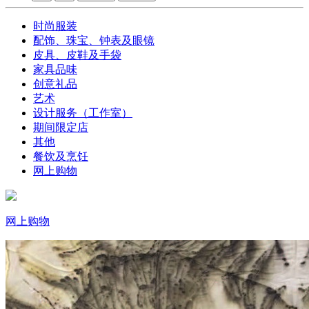
时尚服装
配饰、珠宝、钟表及眼镜
皮具、皮鞋及手袋
家具品味
创意礼品
艺术
设计服务（工作室）
期间限定店
其他
餐饮及烹饪
网上购物
网上购物