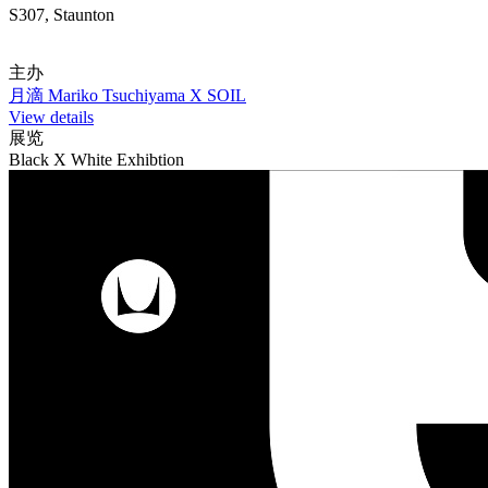
S307, Staunton
主办
月滴 Mariko Tsuchiyama X SOIL
View details
展览
Black X White Exhibtion