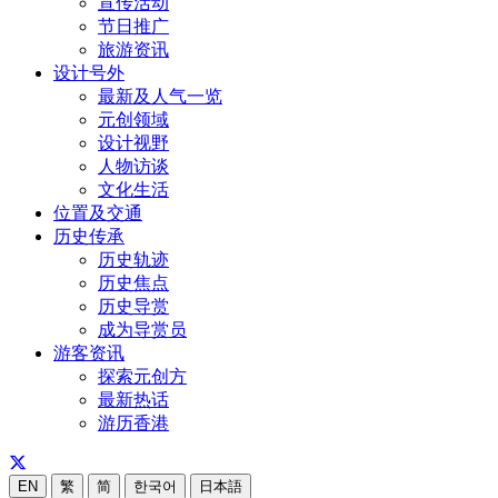
宣传活动
节日推广
旅游资讯
设计号外
最新及人气一览
元创领域
设计视野
人物访谈
文化生活
位置及交通
历史传承
历史轨迹
历史焦点
历史导赏
成为导赏员
游客资讯
探索元创方
最新热话
游历香港
EN
繁
简
한국어
日本語