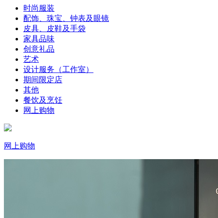
时尚服装
配饰、珠宝、钟表及眼镜
皮具、皮鞋及手袋
家具品味
创意礼品
艺术
设计服务（工作室）
期间限定店
其他
餐饮及烹饪
网上购物
网上购物