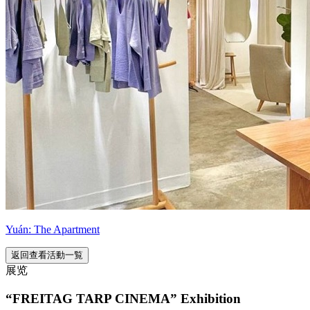
Yuán: The Apartment
返回查看活動一覧
展览
“FREITAG TARP CINEMA” Exhibition