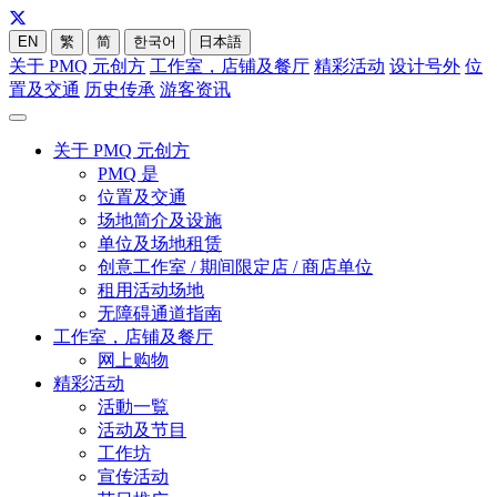
EN
繁
简
한국어
日本語
关于 PMQ 元创方
工作室，店铺及餐厅
精彩活动
设计号外
位
置及交通
历史传承
游客资讯
关于 PMQ 元创方
PMQ 是
位置及交通
场地简介及设施
单位及场地租赁
创意工作室 / 期间限定店 / 商店单位
租用活动场地
无障碍通道指南
工作室，店铺及餐厅
网上购物
精彩活动
活動一覧
活动及节目
工作坊
宣传活动