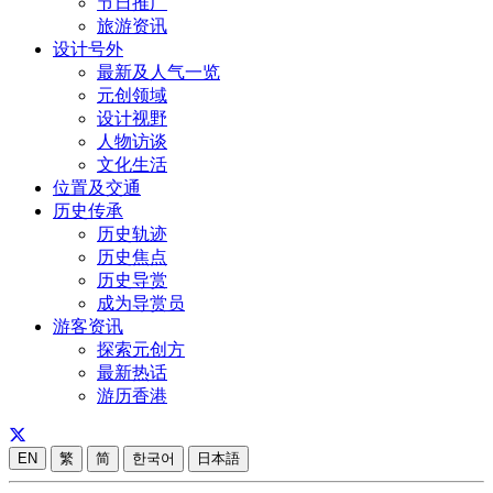
节日推广
旅游资讯
设计号外
最新及人气一览
元创领域
设计视野
人物访谈
文化生活
位置及交通
历史传承
历史轨迹
历史焦点
历史导赏
成为导赏员
游客资讯
探索元创方
最新热话
游历香港
EN
繁
简
한국어
日本語