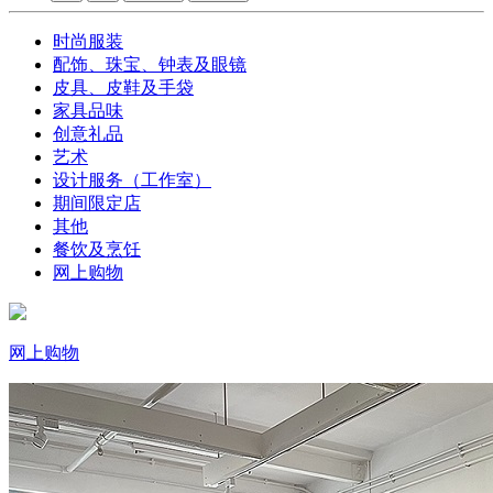
时尚服装
配饰、珠宝、钟表及眼镜
皮具、皮鞋及手袋
家具品味
创意礼品
艺术
设计服务（工作室）
期间限定店
其他
餐饮及烹饪
网上购物
网上购物