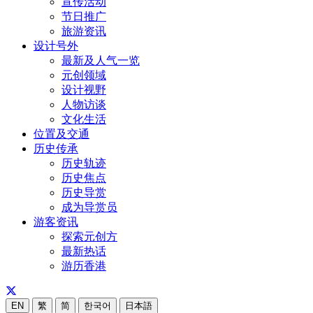
宣传活动
节日推广
旅游资讯
设计号外
最新及人气一览
元创领域
设计视野
人物访谈
文化生活
位置及交通
历史传承
历史轨迹
历史焦点
历史导赏
成为导赏员
游客资讯
探索元创方
最新热话
游历香港
EN
繁
简
한국어
日本語