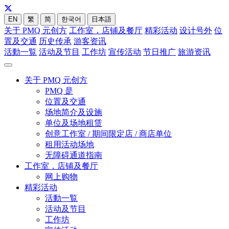
EN
繁
简
한국어
日本語
关于 PMQ 元创方
工作室，店铺及餐厅
精彩活动
设计号外
位
置及交通
历史传承
游客资讯
活動一覧
活动及节目
工作坊
宣传活动
节日推广
旅游资讯
关于 PMQ 元创方
PMQ 是
位置及交通
场地简介及设施
单位及场地租赁
创意工作室 / 期间限定店 / 商店单位
租用活动场地
无障碍通道指南
工作室，店铺及餐厅
网上购物
精彩活动
活動一覧
活动及节目
工作坊