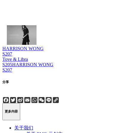
HARRISON WONG
S207
Tove & Libra
S205
HARRISON WONG
S207
分享
Facebook
Twitter
Sina
Email
WhatsApp
WeChat
Line
Copy
Weibo
Link
更多内容
关于我们