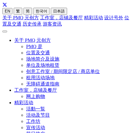
EN
繁
简
한국어
日本語
关于 PMQ 元创方
工作室，店铺及餐厅
精彩活动
设计号外
位
置及交通
历史传承
游客资讯
关于 PMQ 元创方
PMQ 是
位置及交通
场地简介及设施
单位及场地租赁
创意工作室 / 期间限定店 / 商店单位
租用活动场地
无障碍通道指南
工作室，店铺及餐厅
网上购物
精彩活动
活動一覧
活动及节目
工作坊
宣传活动