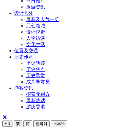
节日推广
旅游资讯
设计号外
最新及人气一览
元创领域
设计视野
人物访谈
文化生活
位置及交通
历史传承
历史轨迹
历史焦点
历史导赏
成为导赏员
游客资讯
探索元创方
最新热话
游历香港
EN
繁
简
한국어
日本語