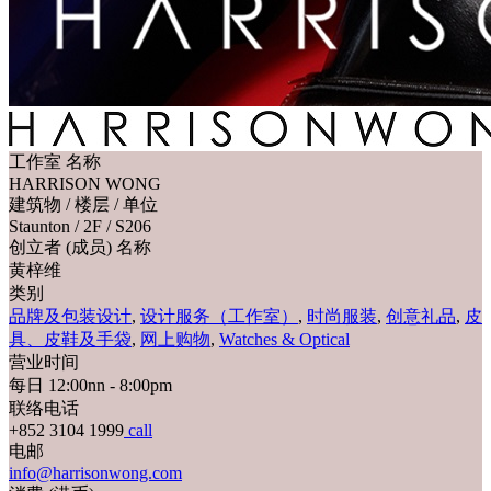
工作室 名称
HARRISON WONG
建筑物 / 楼层 / 单位
Staunton / 2F / S206
创立者 (成员) 名称
黄梓维
类别
品牌及包装设计
,
设计服务（工作室）
,
时尚服装
,
创意礼品
,
皮
具、皮鞋及手袋
,
网上购物
,
Watches & Optical
营业时间
每日 12:00nn - 8:00pm
联络电话
+852 3104 1999
call
电邮
info@harrisonwong.com