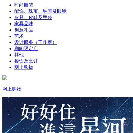
时尚服装
配饰、珠宝、钟表及眼镜
皮具、皮鞋及手袋
家具品味
创意礼品
艺术
设计服务（工作室）
期间限定店
其他
餐饮及烹饪
网上购物
网上购物