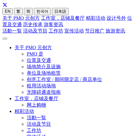
EN
繁
简
한국어
日本語
关于 PMQ 元创方
工作室，店铺及餐厅
精彩活动
设计号外
位
置及交通
历史传承
游客资讯
活動一覧
活动及节目
工作坊
宣传活动
节日推广
旅游资讯
关于 PMQ 元创方
PMQ 是
位置及交通
场地简介及设施
单位及场地租赁
创意工作室 / 期间限定店 / 商店单位
租用活动场地
无障碍通道指南
工作室，店铺及餐厅
网上购物
精彩活动
活動一覧
活动及节目
工作坊