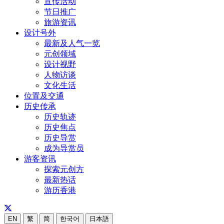
宣传活动
节日推广
旅游资讯
设计号外
最新及人气一览
元创领域
设计视野
人物访谈
文化生活
位置及交通
历史传承
历史轨迹
历史焦点
历史导赏
成为导赏员
游客资讯
探索元创方
最新热话
游历香港
EN
繁
简
한국어
日本語