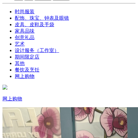
时尚服装
配饰、珠宝、钟表及眼镜
皮具、皮鞋及手袋
家具品味
创意礼品
艺术
设计服务（工作室）
期间限定店
其他
餐饮及烹饪
网上购物
网上购物