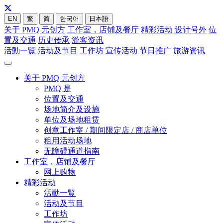
EN
繁
简
한국어
日本語
关于 PMQ 元创方
工作室，店铺及餐厅
精彩活动
设计号外
位
置及交通
历史传承
游客资讯
活動一覧
活动及节目
工作坊
宣传活动
节日推广
旅游资讯
关于 PMQ 元创方
PMQ 是
位置及交通
场地简介及设施
单位及场地租赁
创意工作室 / 期间限定店 / 商店单位
租用活动场地
无障碍通道指南
工作室，店铺及餐厅
网上购物
精彩活动
活動一覧
活动及节目
工作坊