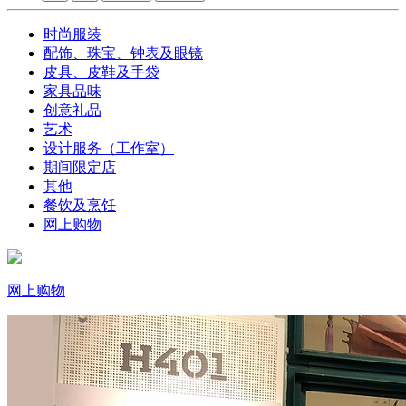
时尚服装
配饰、珠宝、钟表及眼镜
皮具、皮鞋及手袋
家具品味
创意礼品
艺术
设计服务（工作室）
期间限定店
其他
餐饮及烹饪
网上购物
网上购物