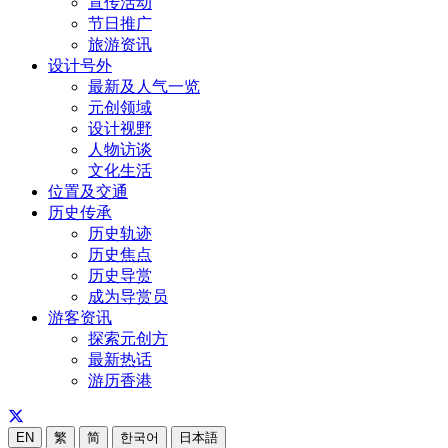
宣传活动
节日推广
旅游资讯
设计号外
最新及人气一览
元创领域
设计视野
人物访谈
文化生活
位置及交通
历史传承
历史轨迹
历史焦点
历史导赏
成为导赏员
游客资讯
探索元创方
最新热话
游历香港
EN
繁
简
한국어
日本語