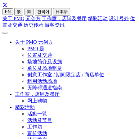
EN
繁
简
한국어
日本語
关于 PMQ 元创方
工作室，店铺及餐厅
精彩活动
设计号外
位
置及交通
历史传承
游客资讯
关于 PMQ 元创方
PMQ 是
位置及交通
场地简介及设施
单位及场地租赁
创意工作室 / 期间限定店 / 商店单位
租用活动场地
无障碍通道指南
工作室，店铺及餐厅
网上购物
精彩活动
活動一覧
活动及节目
工作坊
宣传活动