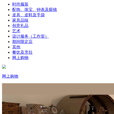
时尚服装
配饰、珠宝、钟表及眼镜
皮具、皮鞋及手袋
家具品味
创意礼品
艺术
设计服务（工作室）
期间限定店
其他
餐饮及烹饪
网上购物
网上购物