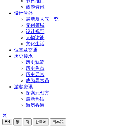
节日推广
旅游资讯
设计号外
最新及人气一览
元创领域
设计视野
人物访谈
文化生活
位置及交通
历史传承
历史轨迹
历史焦点
历史导赏
成为导赏员
游客资讯
探索元创方
最新热话
游历香港
EN
繁
简
한국어
日本語