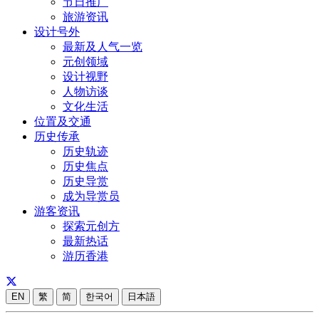
节日推广
旅游资讯
设计号外
最新及人气一览
元创领域
设计视野
人物访谈
文化生活
位置及交通
历史传承
历史轨迹
历史焦点
历史导赏
成为导赏员
游客资讯
探索元创方
最新热话
游历香港
EN
繁
简
한국어
日本語