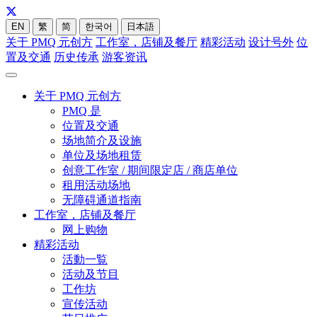
EN
繁
简
한국어
日本語
关于 PMQ 元创方
工作室，店铺及餐厅
精彩活动
设计号外
位
置及交通
历史传承
游客资讯
关于 PMQ 元创方
PMQ 是
位置及交通
场地简介及设施
单位及场地租赁
创意工作室 / 期间限定店 / 商店单位
租用活动场地
无障碍通道指南
工作室，店铺及餐厅
网上购物
精彩活动
活動一覧
活动及节目
工作坊
宣传活动