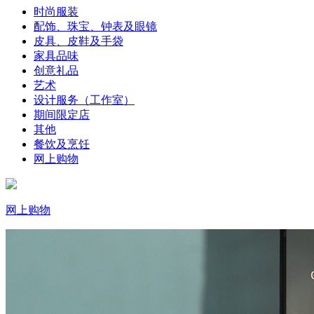
时尚服装
配饰、珠宝、钟表及眼镜
皮具、皮鞋及手袋
家具品味
创意礼品
艺术
设计服务（工作室）
期间限定店
其他
餐饮及烹饪
网上购物
网上购物