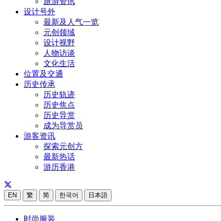
旅游资讯
设计号外
最新及人气一览
元创领域
设计视野
人物访谈
文化生活
位置及交通
历史传承
历史轨迹
历史焦点
历史导赏
成为导赏员
游客资讯
探索元创方
最新热话
游历香港
EN
繁
简
한국어
日本語
时尚服装