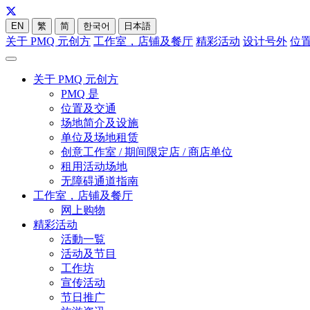
EN
繁
简
한국어
日本語
关于 PMQ 元创方
工作室，店铺及餐厅
精彩活动
设计号外
位
关于 PMQ 元创方
PMQ 是
位置及交通
场地简介及设施
单位及场地租赁
创意工作室 / 期间限定店 / 商店单位
租用活动场地
无障碍通道指南
工作室，店铺及餐厅
网上购物
精彩活动
活動一覧
活动及节目
工作坊
宣传活动
节日推广