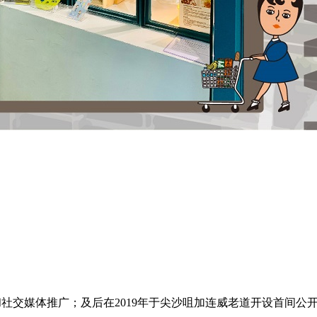
交媒体推广；及后在2019年于尖沙咀加连威老道开设首间公开实体店「Th