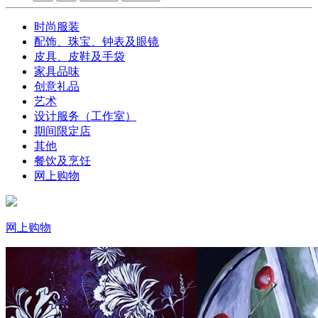
时尚服装
配饰、珠宝、钟表及眼镜
皮具、皮鞋及手袋
家具品味
创意礼品
艺术
设计服务（工作室）
期间限定店
其他
餐饮及烹饪
网上购物
网上购物