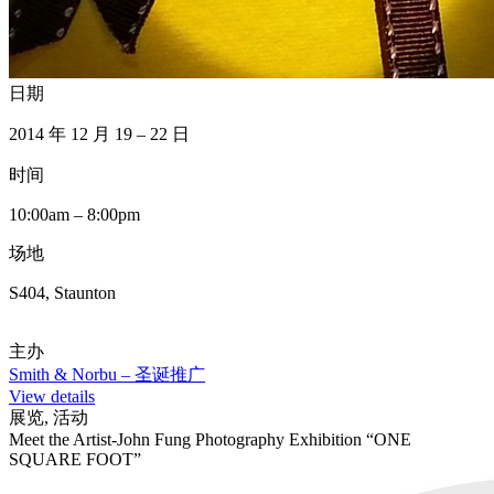
日期
2014 年 12 月 19 – 22 日
时间
10:00am – 8:00pm
场地
S404, Staunton
主办
Smith & Norbu – 圣诞推广
View details
展览, 活动
Meet the Artist-John Fung Photography Exhibition “ONE
SQUARE FOOT”