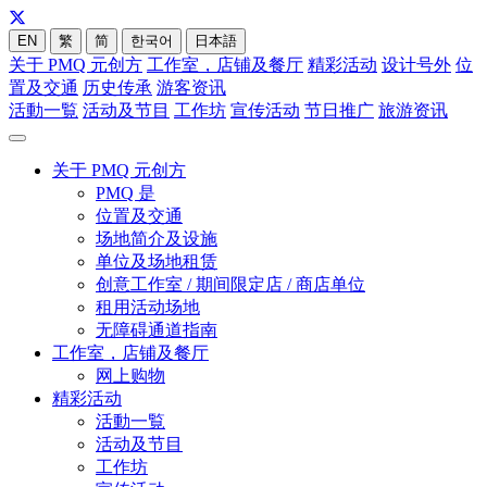
EN
繁
简
한국어
日本語
关于 PMQ 元创方
工作室，店铺及餐厅
精彩活动
设计号外
位
置及交通
历史传承
游客资讯
活動一覧
活动及节目
工作坊
宣传活动
节日推广
旅游资讯
关于 PMQ 元创方
PMQ 是
位置及交通
场地简介及设施
单位及场地租赁
创意工作室 / 期间限定店 / 商店单位
租用活动场地
无障碍通道指南
工作室，店铺及餐厅
网上购物
精彩活动
活動一覧
活动及节目
工作坊