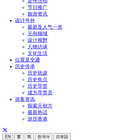
宣传活动
节日推广
旅游资讯
设计号外
最新及人气一览
元创领域
设计视野
人物访谈
文化生活
位置及交通
历史传承
历史轨迹
历史焦点
历史导赏
成为导赏员
游客资讯
探索元创方
最新热话
游历香港
EN
繁
简
한국어
日本語