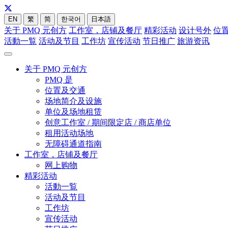
EN
繁
简
한국어
日本語
关于 PMQ 元创方
工作室，店铺及餐厅
精彩活动
设计号外
位
活動一覧
活动及节目
工作坊
宣传活动
节日推广
旅游资讯
关于 PMQ 元创方
PMQ 是
位置及交通
场地简介及设施
单位及场地租赁
创意工作室 / 期间限定店 / 商店单位
租用活动场地
无障碍通道指南
工作室，店铺及餐厅
网上购物
精彩活动
活動一覧
活动及节目
工作坊
宣传活动