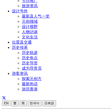
节日推广
旅游资讯
设计号外
最新及人气一览
元创领域
设计视野
人物访谈
文化生活
位置及交通
历史传承
历史轨迹
历史焦点
历史导赏
成为导赏员
游客资讯
探索元创方
最新热话
游历香港
EN
繁
简
한국어
日本語