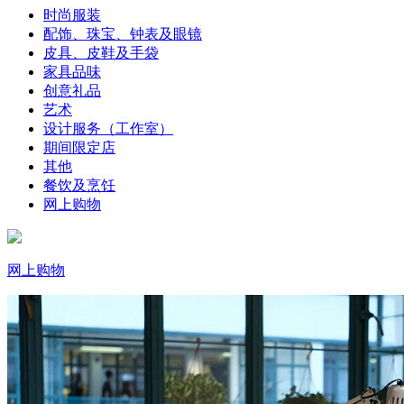
时尚服装
配饰、珠宝、钟表及眼镜
皮具、皮鞋及手袋
家具品味
创意礼品
艺术
设计服务（工作室）
期间限定店
其他
餐饮及烹饪
网上购物
网上购物