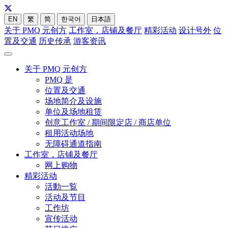
EN
繁
简
한국어
日本語
关于 PMQ 元创方
工作室，店铺及餐厅
精彩活动
设计号外
位
置及交通
历史传承
游客资讯
关于 PMQ 元创方
PMQ 是
位置及交通
场地简介及设施
单位及场地租赁
创意工作室 / 期间限定店 / 商店单位
租用活动场地
无障碍通道指南
工作室，店铺及餐厅
网上购物
精彩活动
活動一覧
活动及节目
工作坊
宣传活动