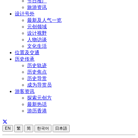
节日推广
旅游资讯
设计号外
最新及人气一览
元创领域
设计视野
人物访谈
文化生活
位置及交通
历史传承
历史轨迹
历史焦点
历史导赏
成为导赏员
游客资讯
探索元创方
最新热话
游历香港
EN
繁
简
한국어
日本語