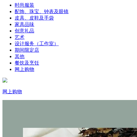
时尚服装
配饰、珠宝、钟表及眼镜
皮具、皮鞋及手袋
家具品味
创意礼品
艺术
设计服务（工作室）
期间限定店
其他
餐饮及烹饪
网上购物
网上购物