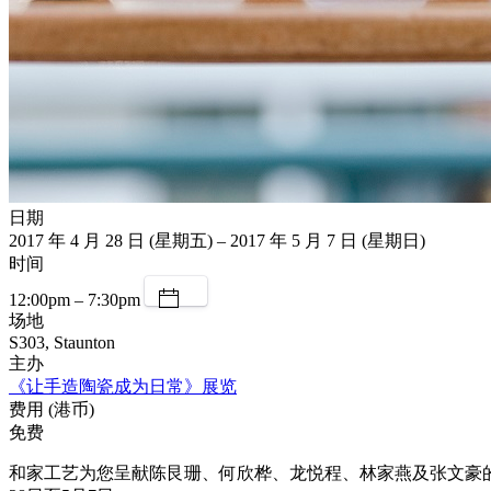
日期
2017 年 4 月 28 日 (星期五) – 2017 年 5 月 7 日 (星期日)
时间
12:00pm – 7:30pm
场地
S303, Staunton
主办
《让手造陶瓷成为日常》展览
费用 (港币)
免费
和家工艺为您呈献陈艮珊、何欣桦、龙悦程、林家燕及张文豪