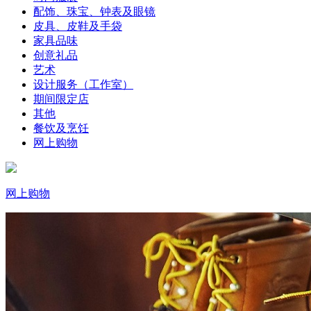
配饰、珠宝、钟表及眼镜
皮具、皮鞋及手袋
家具品味
创意礼品
艺术
设计服务（工作室）
期间限定店
其他
餐饮及烹饪
网上购物
网上购物