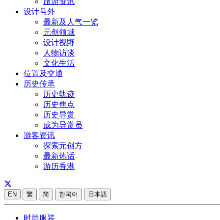
旅游资讯
设计号外
最新及人气一览
元创领域
设计视野
人物访谈
文化生活
位置及交通
历史传承
历史轨迹
历史焦点
历史导赏
成为导赏员
游客资讯
探索元创方
最新热话
游历香港
EN
繁
简
한국어
日本語
时尚服装