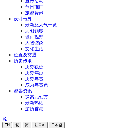
宣传活动
节日推广
旅游资讯
设计号外
最新及人气一览
元创领域
设计视野
人物访谈
文化生活
位置及交通
历史传承
历史轨迹
历史焦点
历史导赏
成为导赏员
游客资讯
探索元创方
最新热话
游历香港
EN
繁
简
한국어
日本語