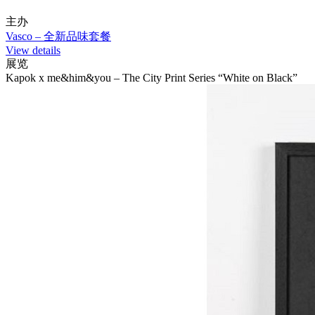
主办
Vasco – 全新品味套餐
View details
展览
Kapok x me&him&you – The City Print Series “White on Black”