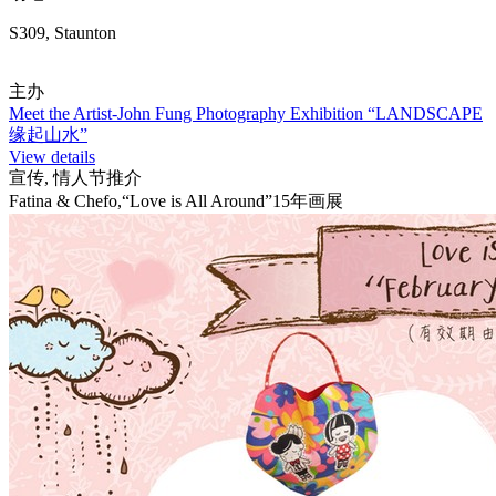
S309, Staunton
主办
Meet the Artist-John Fung Photography Exhibition “LANDSCAPE
缘起山水”
View details
宣传, 情人节推介
Fatina & Chefo,“Love is All Around”15年画展