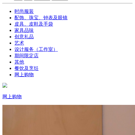
时尚服装
配饰、珠宝、钟表及眼镜
皮具、皮鞋及手袋
家具品味
创意礼品
艺术
设计服务（工作室）
期间限定店
其他
餐饮及烹饪
网上购物
网上购物