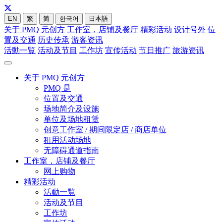
EN
繁
简
한국어
日本語
关于 PMQ 元创方
工作室，店铺及餐厅
精彩活动
设计号外
位
置及交通
历史传承
游客资讯
活動一覧
活动及节目
工作坊
宣传活动
节日推广
旅游资讯
关于 PMQ 元创方
PMQ 是
位置及交通
场地简介及设施
单位及场地租赁
创意工作室 / 期间限定店 / 商店单位
租用活动场地
无障碍通道指南
工作室，店铺及餐厅
网上购物
精彩活动
活動一覧
活动及节目
工作坊