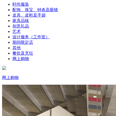
时尚服装
配饰、珠宝、钟表及眼镜
皮具、皮鞋及手袋
家具品味
创意礼品
艺术
设计服务（工作室）
期间限定店
其他
餐饮及烹饪
网上购物
网上购物