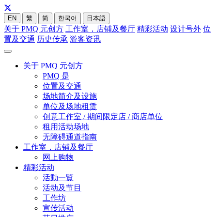
EN
繁
简
한국어
日本語
关于 PMQ 元创方
工作室，店铺及餐厅
精彩活动
设计号外
位
置及交通
历史传承
游客资讯
关于 PMQ 元创方
PMQ 是
位置及交通
场地简介及设施
单位及场地租赁
创意工作室 / 期间限定店 / 商店单位
租用活动场地
无障碍通道指南
工作室，店铺及餐厅
网上购物
精彩活动
活動一覧
活动及节目
工作坊
宣传活动