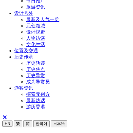
节日推广
旅游资讯
设计号外
最新及人气一览
元创领域
设计视野
人物访谈
文化生活
位置及交通
历史传承
历史轨迹
历史焦点
历史导赏
成为导赏员
游客资讯
探索元创方
最新热话
游历香港
EN
繁
简
한국어
日本語