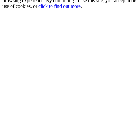
browsing experience. By continuing to use this site, you accept to its
use of cookies, or
click to find out more
.