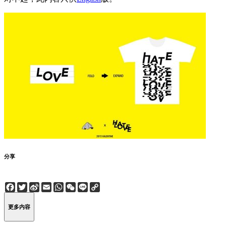
分享
Facebook
Twitter
Sina
Email
WhatsApp
WeChat
Line
Copy
Weibo
Link
更多内容