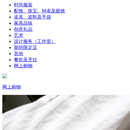
时尚服装
配饰、珠宝、钟表及眼镜
皮具、皮鞋及手袋
家具品味
创意礼品
艺术
设计服务（工作室）
期间限定店
其他
餐饮及烹饪
网上购物
网上购物