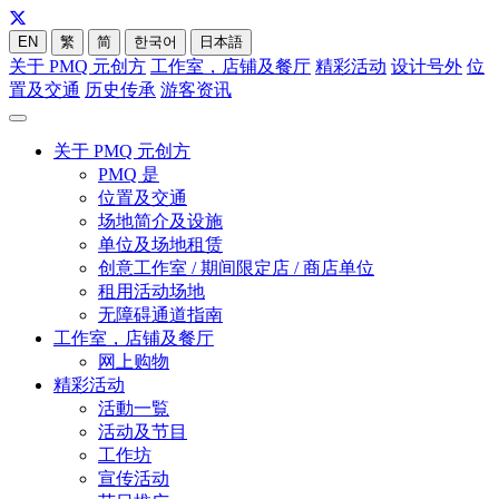
EN
繁
简
한국어
日本語
关于 PMQ 元创方
工作室，店铺及餐厅
精彩活动
设计号外
位
置及交通
历史传承
游客资讯
关于 PMQ 元创方
PMQ 是
位置及交通
场地简介及设施
单位及场地租赁
创意工作室 / 期间限定店 / 商店单位
租用活动场地
无障碍通道指南
工作室，店铺及餐厅
网上购物
精彩活动
活動一覧
活动及节目
工作坊
宣传活动