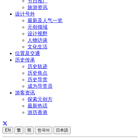
节日推广
旅游资讯
设计号外
最新及人气一览
元创领域
设计视野
人物访谈
文化生活
位置及交通
历史传承
历史轨迹
历史焦点
历史导赏
成为导赏员
游客资讯
探索元创方
最新热话
游历香港
EN
繁
简
한국어
日本語