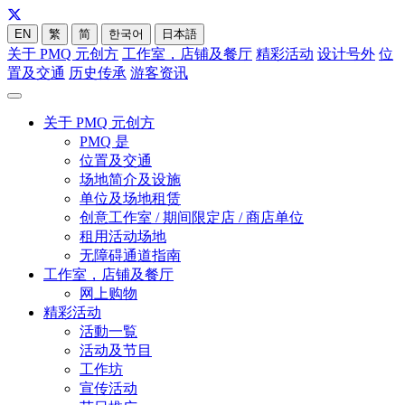
EN
繁
简
한국어
日本語
关于 PMQ 元创方
工作室，店铺及餐厅
精彩活动
设计号外
位
置及交通
历史传承
游客资讯
关于 PMQ 元创方
PMQ 是
位置及交通
场地简介及设施
单位及场地租赁
创意工作室 / 期间限定店 / 商店单位
租用活动场地
无障碍通道指南
工作室，店铺及餐厅
网上购物
精彩活动
活動一覧
活动及节目
工作坊
宣传活动