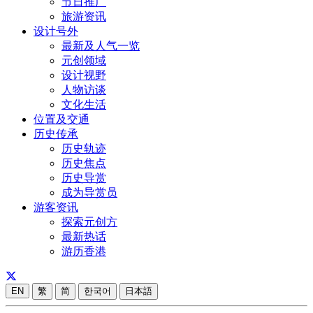
节日推广
旅游资讯
设计号外
最新及人气一览
元创领域
设计视野
人物访谈
文化生活
位置及交通
历史传承
历史轨迹
历史焦点
历史导赏
成为导赏员
游客资讯
探索元创方
最新热话
游历香港
EN
繁
简
한국어
日本語