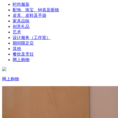
时尚服装
配饰、珠宝、钟表及眼镜
皮具、皮鞋及手袋
家具品味
创意礼品
艺术
设计服务（工作室）
期间限定店
其他
餐饮及烹饪
网上购物
网上购物