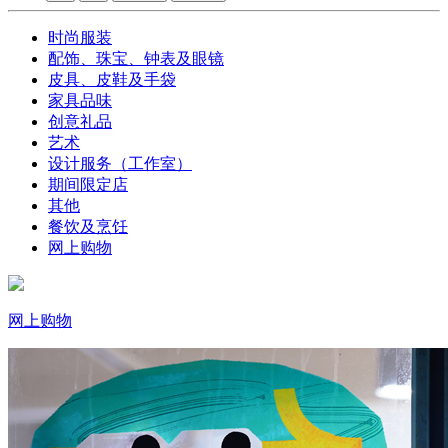
时尚服装
配饰、珠宝、钟表及眼镜
皮具、皮鞋及手袋
家具品味
创意礼品
艺术
设计服务（工作室）
期间限定店
其他
餐饮及烹饪
网上购物
网上购物