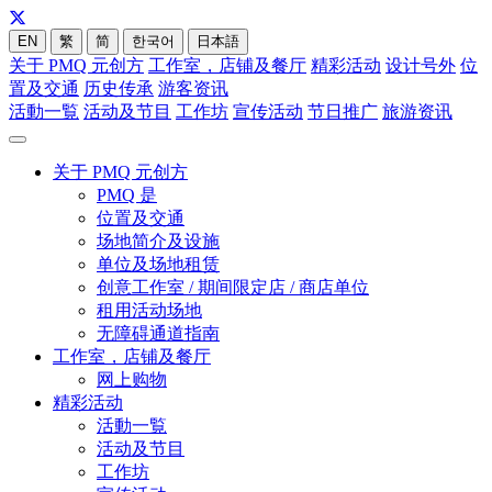
EN
繁
简
한국어
日本語
关于 PMQ 元创方
工作室，店铺及餐厅
精彩活动
设计号外
位
置及交通
历史传承
游客资讯
活動一覧
活动及节目
工作坊
宣传活动
节日推广
旅游资讯
关于 PMQ 元创方
PMQ 是
位置及交通
场地简介及设施
单位及场地租赁
创意工作室 / 期间限定店 / 商店单位
租用活动场地
无障碍通道指南
工作室，店铺及餐厅
网上购物
精彩活动
活動一覧
活动及节目
工作坊