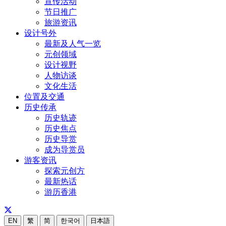
宣传活动
节日推广
旅游资讯
设计号外
最新及人气一览
元创领域
设计视野
人物访谈
文化生活
位置及交通
历史传承
历史轨迹
历史焦点
历史导赏
成为导赏员
游客资讯
探索元创方
最新热话
游历香港
EN
繁
简
한국어
日本語