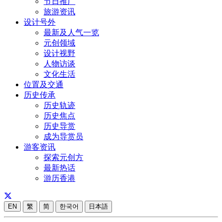
节日推广
旅游资讯
设计号外
最新及人气一览
元创领域
设计视野
人物访谈
文化生活
位置及交通
历史传承
历史轨迹
历史焦点
历史导赏
成为导赏员
游客资讯
探索元创方
最新热话
游历香港
EN
繁
简
한국어
日本語