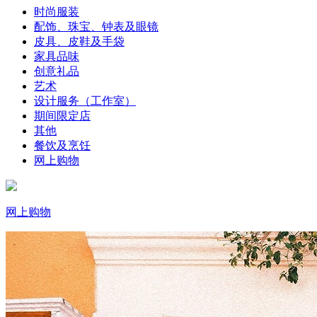
时尚服装
配饰、珠宝、钟表及眼镜
皮具、皮鞋及手袋
家具品味
创意礼品
艺术
设计服务（工作室）
期间限定店
其他
餐饮及烹饪
网上购物
网上购物