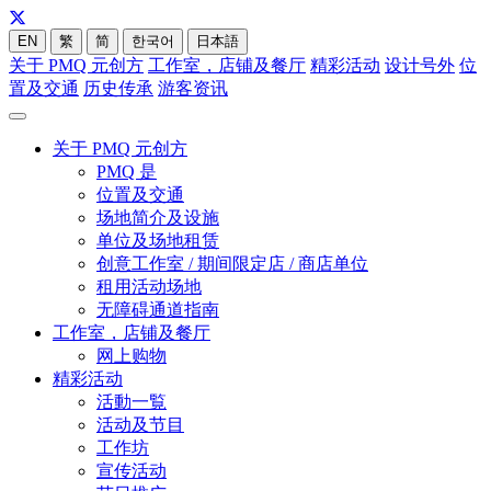
EN
繁
简
한국어
日本語
关于 PMQ 元创方
工作室，店铺及餐厅
精彩活动
设计号外
位
置及交通
历史传承
游客资讯
关于 PMQ 元创方
PMQ 是
位置及交通
场地简介及设施
单位及场地租赁
创意工作室 / 期间限定店 / 商店单位
租用活动场地
无障碍通道指南
工作室，店铺及餐厅
网上购物
精彩活动
活動一覧
活动及节目
工作坊
宣传活动