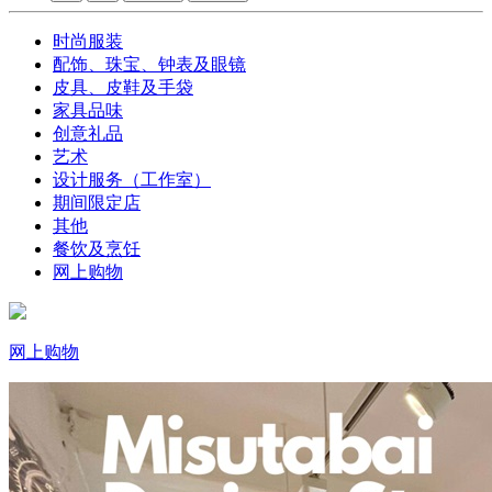
时尚服装
配饰、珠宝、钟表及眼镜
皮具、皮鞋及手袋
家具品味
创意礼品
艺术
设计服务（工作室）
期间限定店
其他
餐饮及烹饪
网上购物
网上购物