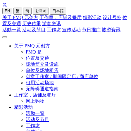
EN
繁
简
한국어
日本語
关于 PMQ 元创方
工作室，店铺及餐厅
精彩活动
设计号外
位
置及交通
历史传承
游客资讯
活動一覧
活动及节目
工作坊
宣传活动
节日推广
旅游资讯
关于 PMQ 元创方
PMQ 是
位置及交通
场地简介及设施
单位及场地租赁
创意工作室 / 期间限定店 / 商店单位
租用活动场地
无障碍通道指南
工作室，店铺及餐厅
网上购物
精彩活动
活動一覧
活动及节目
工作坊