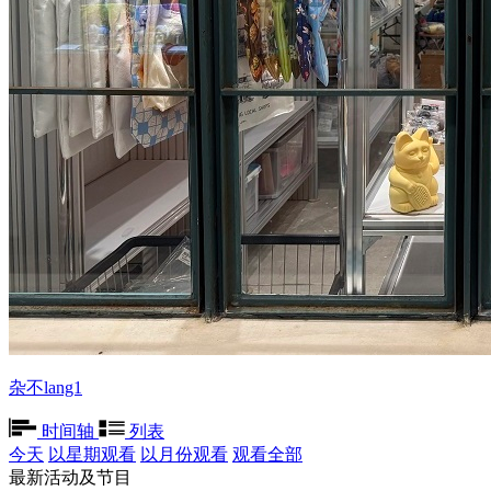
杂不lang1
时间轴
列表
今天
以星期观看
以月份观看
观看全部
最新活动及节目