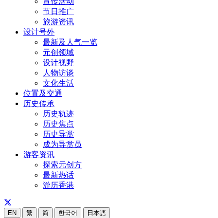
宣传活动
节日推广
旅游资讯
设计号外
最新及人气一览
元创领域
设计视野
人物访谈
文化生活
位置及交通
历史传承
历史轨迹
历史焦点
历史导赏
成为导赏员
游客资讯
探索元创方
最新热话
游历香港
EN
繁
简
한국어
日本語