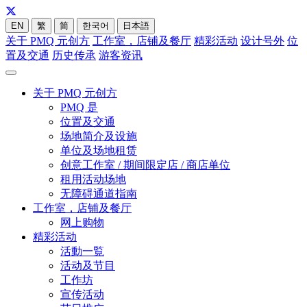
EN
繁
简
한국어
日本語
关于 PMQ 元创方
工作室，店铺及餐厅
精彩活动
设计号外
位
置及交通
历史传承
游客资讯
关于 PMQ 元创方
PMQ 是
位置及交通
场地简介及设施
单位及场地租赁
创意工作室 / 期间限定店 / 商店单位
租用活动场地
无障碍通道指南
工作室，店铺及餐厅
网上购物
精彩活动
活動一覧
活动及节目
工作坊
宣传活动