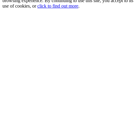
browsing experience. By continuing to use this site, you accept to its
use of cookies, or
click to find out more
.