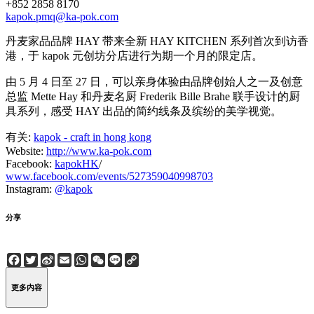
+852 2858 8170
kapok.pmq@ka-pok.com
丹麦家品品牌 HAY 带来全新 HAY KITCHEN 系列首次到访香
港，于 kapok 元创坊分店进行为期一个月的限定店。
由 5 月 4 日至 27 日，可以亲身体验由品牌创始人之一及创意
总监 Mette Hay 和丹麦名厨 Frederik Bille Brahe 联手设计的厨
具系列，感受 HAY 出品的简约线条及缤纷的美学视觉。
有关:
kapok - craft in hong kong
Website:
http://www.ka-pok.com
Facebook:
kapokHK
/
www.facebook.com/events/527359040998703
Instagram:
@kapok
分享
Facebook
Twitter
Sina
Email
WhatsApp
WeChat
Line
Copy
Weibo
Link
更多内容