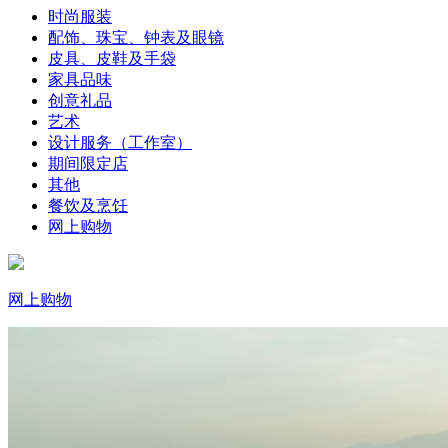
时尚服装
配饰、珠宝、钟表及眼镜
皮具、皮鞋及手袋
家具品味
创意礼品
艺术
设计服务（工作室）
期间限定店
其他
餐饮及烹饪
网上购物
网上购物