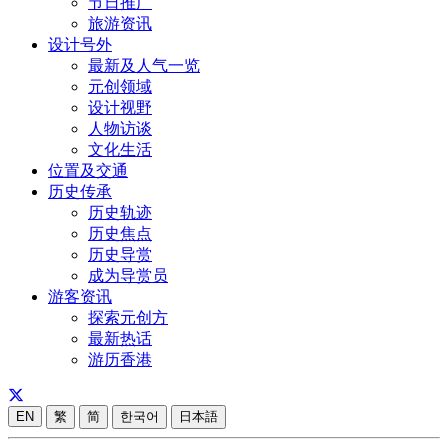
节日推广
旅游资讯
设计号外
最新及人气一览
元创领域
设计视野
人物访谈
文化生活
位置及交通
历史传承
历史轨迹
历史焦点
历史导赏
成为导赏员
游客资讯
探索元创方
最新热话
游历香港
EN
繁
简
한국어
日本語