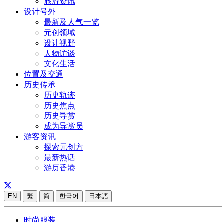
旅游资讯
设计号外
最新及人气一览
元创领域
设计视野
人物访谈
文化生活
位置及交通
历史传承
历史轨迹
历史焦点
历史导赏
成为导赏员
游客资讯
探索元创方
最新热话
游历香港
EN
繁
简
한국어
日本語
时尚服装