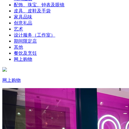
配饰、珠宝、钟表及眼镜
皮具、皮鞋及手袋
家具品味
创意礼品
艺术
设计服务（工作室）
期间限定店
其他
餐饮及烹饪
网上购物
网上购物