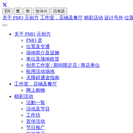
EN
繁
简
한국어
日本語
关于 PMQ 元创方
工作室，店铺及餐厅
精彩活动
设计号外
位
关于 PMQ 元创方
PMQ 是
位置及交通
场地简介及设施
单位及场地租赁
创意工作室 / 期间限定店 / 商店单位
租用活动场地
无障碍通道指南
工作室，店铺及餐厅
网上购物
精彩活动
活動一覧
活动及节目
工作坊
宣传活动
节日推广