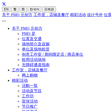
EN
繁
简
한국어
日本語
关于 PMQ 元创方
工作室，店铺及餐厅
精彩活动
设计号外
位
关于 PMQ 元创方
PMQ 是
位置及交通
场地简介及设施
单位及场地租赁
创意工作室 / 期间限定店 / 商店单位
租用活动场地
无障碍通道指南
工作室，店铺及餐厅
网上购物
精彩活动
活動一覧
活动及节目
工作坊
宣传活动
节日推广