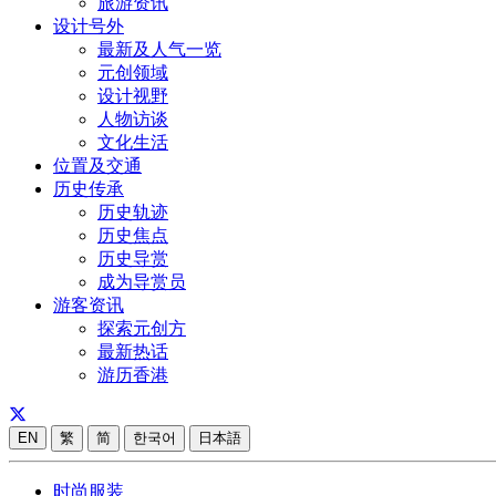
旅游资讯
设计号外
最新及人气一览
元创领域
设计视野
人物访谈
文化生活
位置及交通
历史传承
历史轨迹
历史焦点
历史导赏
成为导赏员
游客资讯
探索元创方
最新热话
游历香港
EN
繁
简
한국어
日本語
时尚服装