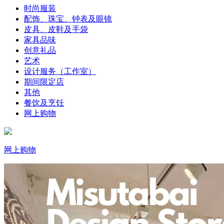
时尚服装
配饰、珠宝、钟表及眼镜
皮具、皮鞋及手袋
家具品味
创意礼品
艺术
设计服务（工作室）
期间限定店
其他
餐饮及烹饪
网上购物
网上购物