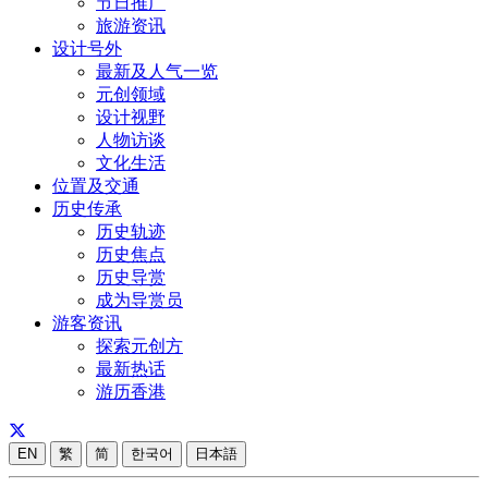
节日推广
旅游资讯
设计号外
最新及人气一览
元创领域
设计视野
人物访谈
文化生活
位置及交通
历史传承
历史轨迹
历史焦点
历史导赏
成为导赏员
游客资讯
探索元创方
最新热话
游历香港
EN
繁
简
한국어
日本語