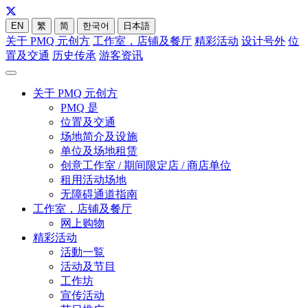
EN
繁
简
한국어
日本語
关于 PMQ 元创方
工作室，店铺及餐厅
精彩活动
设计号外
位
置及交通
历史传承
游客资讯
关于 PMQ 元创方
PMQ 是
位置及交通
场地简介及设施
单位及场地租赁
创意工作室 / 期间限定店 / 商店单位
租用活动场地
无障碍通道指南
工作室，店铺及餐厅
网上购物
精彩活动
活動一覧
活动及节目
工作坊
宣传活动