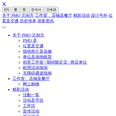
EN
繁
简
한국어
日本語
关于 PMQ 元创方
工作室，店铺及餐厅
精彩活动
设计号外
位
置及交通
历史传承
游客资讯
关于 PMQ 元创方
PMQ 是
位置及交通
场地简介及设施
单位及场地租赁
创意工作室 / 期间限定店 / 商店单位
租用活动场地
无障碍通道指南
工作室，店铺及餐厅
网上购物
精彩活动
活動一覧
活动及节目
工作坊
宣传活动