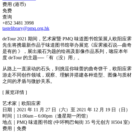
费用 (港币)
免费
查询
+852 3481 3998
tastelibrary@pmq.org.hk
deTour 2021 期间，艺术家暨 PMQ 味道图书馆策展人欧阳应霁
先生将携最新作品于味道图书馆举办展览《应霁顽石说—曲奇
是有的 》，展出顽石为题的绘画及影像作品系列，唿应本年
度 deTour 的主题──「有（没）用」。
从路上一直滚动的石头，到挑逗你味蕾的曲奇饼干，欧阳应霁
游走不同创作领域，观察、理解并搭建各种造型、图像与质材
之间的矛盾与微妙关系。
[ 展览详情 ]
艺术家｜欧阳应霁
日期｜2021 年 11 月 27 日（六）至 2021 年 12 月 19 日（日）
时间｜11:00am – 6:00pm（逢星期一闭馆）
地点｜PMQ 味道图书馆 (中环鸭巴甸街 35 号元创方 H504 室)
费用｜免费