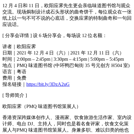
12 月 4 日和 11 日，欧阳应霁先生更会亲临味道图书馆与观众
交流。现场焗制设计成石头形状的曲奇饼干，每位观众在一张
纸上以一句不可不说的心底话，交换应霁的特制曲奇和一句回
应说话。
[ 分享会详情 ] 设 6 场分享会，每场设 12 位名额：
讲者｜欧阳应霁
日期｜2021 年 12 月 4 日（六）| 2021 年 12 月 11 日（六）
时间｜2:00pm – 2:45pm | 3:30pm – 4:15pm | 5:00pm – 5:45pm
地点｜PMQ 味道图书馆 (中环鸭巴甸街 35 号元创方 H504 室)
语言｜粤语
费用｜免费
报名链接｜
https://bit.ly/3DzA2uG
[ 导师简介 ]
欧阳应霁（PMQ 味道图书馆策展人）
香港资深跨媒体创作人、漫画家、饮食旅游生活作家、室内设
计师、电台 DJ、主持人，同时也是着名食评家，饮食文化策
展人与PMQ 味道图书馆策展人。身兼多职、难以归类的他也