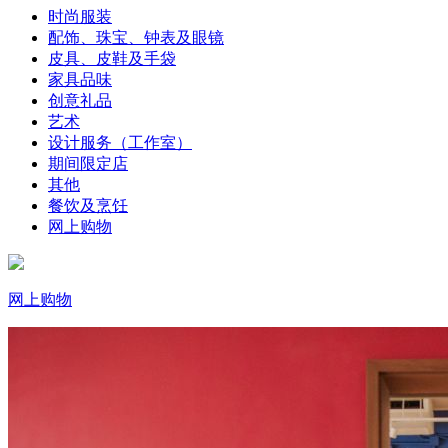
时尚服装
配饰、珠宝、钟表及眼镜
皮具、皮鞋及手袋
家具品味
创意礼品
艺术
设计服务（工作室）
期间限定店
其他
餐饮及烹饪
网上购物
网上购物