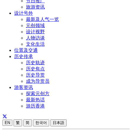
节日推广
旅游资讯
设计号外
最新及人气一览
元创领域
设计视野
人物访谈
文化生活
位置及交通
历史传承
历史轨迹
历史焦点
历史导赏
成为导赏员
游客资讯
探索元创方
最新热话
游历香港
EN
繁
简
한국어
日本語