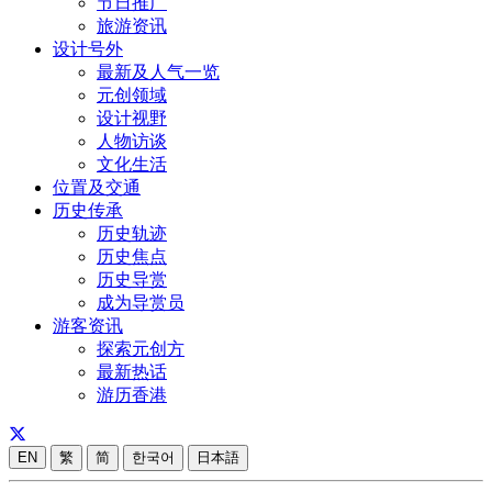
节日推广
旅游资讯
设计号外
最新及人气一览
元创领域
设计视野
人物访谈
文化生活
位置及交通
历史传承
历史轨迹
历史焦点
历史导赏
成为导赏员
游客资讯
探索元创方
最新热话
游历香港
EN
繁
简
한국어
日本語