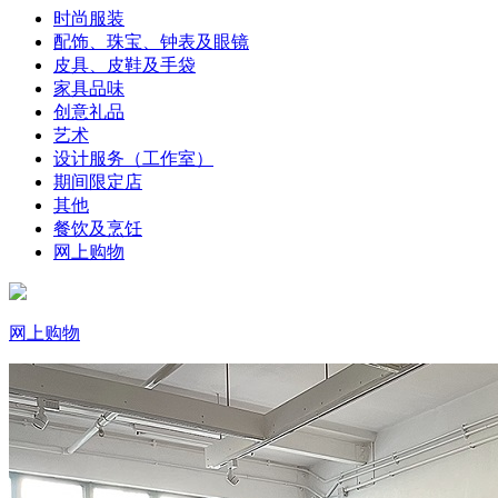
时尚服装
配饰、珠宝、钟表及眼镜
皮具、皮鞋及手袋
家具品味
创意礼品
艺术
设计服务（工作室）
期间限定店
其他
餐饮及烹饪
网上购物
网上购物