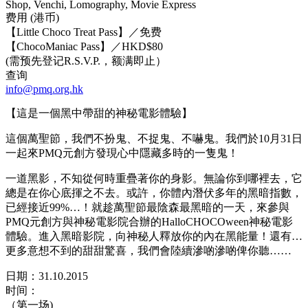
Shop, Venchi, Lomography, Movie Express
费用 (港币)
【Little Choco Treat Pass】／免费
【ChocoManiac Pass】／HKD$80
(需预先登记R.S.V.P.，额满即止）
查询
info@pmq.org.hk
【這是一個黑中帶甜的神秘電影體驗】
這個萬聖節，我們不扮鬼、不捉鬼、不嚇鬼。我們於10月31日
一起來PMQ元創方發現心中隱藏多時的一隻鬼！
一道黑影，不知從何時重疊著你的身影。無論你到哪裡去，它
總是在你心底揮之不去。或許，你體內潛伏多年的黑暗指數，
已經接近99%…！就趁萬聖節最陰森最黑暗的一天，來參與
PMQ元創方與神秘電影院合辦的HalloCHOCOween神秘電影
體驗。進入黑暗影院，向神秘人釋放你的內在黑能量！還有…
更多意想不到的甜甜驚喜，我們會陸續滲啲滲啲俾你聽……
日期：31.10.2015
时间：
（第一场)