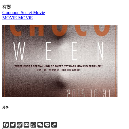
有關
Goooood Secret Movie
MOViE MOViE
分享
Facebook
Twitter
Sina
Email
WhatsApp
WeChat
Line
Copy
Weibo
Link