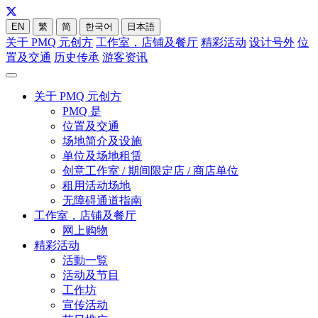
EN
繁
简
한국어
日本語
关于 PMQ 元创方
工作室，店铺及餐厅
精彩活动
设计号外
位
置及交通
历史传承
游客资讯
关于 PMQ 元创方
PMQ 是
位置及交通
场地简介及设施
单位及场地租赁
创意工作室 / 期间限定店 / 商店单位
租用活动场地
无障碍通道指南
工作室，店铺及餐厅
网上购物
精彩活动
活動一覧
活动及节目
工作坊
宣传活动