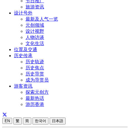
节日推广
旅游资讯
设计号外
最新及人气一览
元创领域
设计视野
人物访谈
文化生活
位置及交通
历史传承
历史轨迹
历史焦点
历史导赏
成为导赏员
游客资讯
探索元创方
最新热话
游历香港
EN
繁
简
한국어
日本語