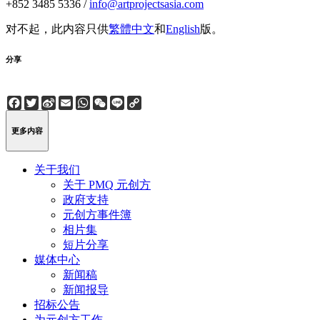
+852 3485 5336 /
info@artprojectsasia.com
对不起，此内容只供
繁體中文
和
English
版。
分享
Facebook
Twitter
Sina
Email
WhatsApp
WeChat
Line
Copy
Weibo
Link
更多内容
关于我们
关于 PMQ 元创方
政府支持
元创方事件簿
相片集
短片分享
媒体中心
新闻稿
新闻报导
招标公告
为元创方工作