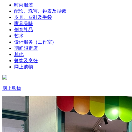
时尚服装
配饰、珠宝、钟表及眼镜
皮具、皮鞋及手袋
家具品味
创意礼品
艺术
设计服务（工作室）
期间限定店
其他
餐饮及烹饪
网上购物
网上购物