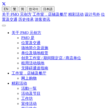
EN
繁
简
한국어
日本語
关于 PMQ 元创方
工作室，店铺及餐厅
精彩活动
设计号外
位
置及交通
历史传承
游客资讯
关于 PMQ 元创方
PMQ 是
位置及交通
场地简介及设施
单位及场地租赁
创意工作室 / 期间限定店 / 商店单位
租用活动场地
无障碍通道指南
工作室，店铺及餐厅
网上购物
精彩活动
活動一覧
活动及节目
工作坊
宣传活动