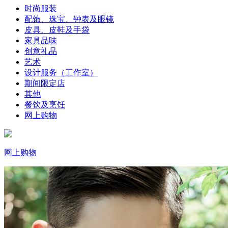
时尚服装
配饰、珠宝、钟表及眼镜
皮具、皮鞋及手袋
家具品味
创意礼品
艺术
设计服务（工作室）
期间限定店
其他
餐饮及烹饪
网上购物
网上购物