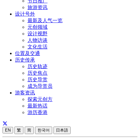
节日推广
旅游资讯
设计号外
最新及人气一览
元创领域
设计视野
人物访谈
文化生活
位置及交通
历史传承
历史轨迹
历史焦点
历史导赏
成为导赏员
游客资讯
探索元创方
最新热话
游历香港
EN
繁
简
한국어
日本語