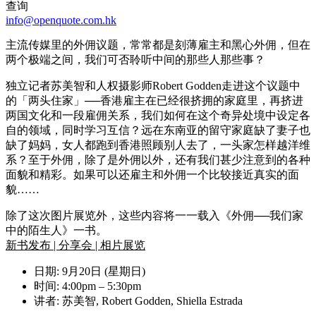
查询
info@openquote.com.hk
主流传媒里的外佣议题，常常都是刻薄雇主和黑心外佣，但在
两个极端之间，我们可否聆听中间的那些人那些事？
独立记者苏美智和人权摄影师Robert Godden走进这个议题中
的「两头住家」──香港雇主在已经很挤拥的家庭里，再挤进
两国文化和一段雇佣关系，我们如何在这个奇异处境中设定各
自的领域，同时学习互信？远在东南亚的留守家庭缺了妻子也
缺了妈妈，女人都跑到香港照顾别人去了，一头家怎样越洋维
系？至于外佣，除了是外佣以外，还有我们甚少注意到的各种
面貌和精彩。如果可以还雇主和外佣一个比较接近真实的面
貌……
除了这次图片展览外，这些内容将一一载入《外佣──我们家
中的陌生人》一书。
新书发布 | 分享会 | 相片展览
日期: 9月20日 (星期日)
时间: 4:00pm – 5:30pm
讲者: 苏美智, Robert Godden, Shiella Estrada