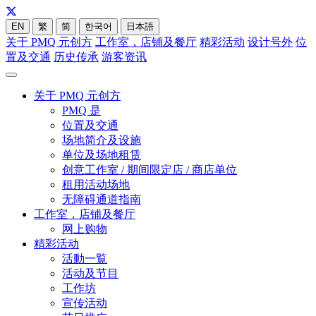
EN
繁
简
한국어
日本語
关于 PMQ 元创方
工作室，店铺及餐厅
精彩活动
设计号外
位
置及交通
历史传承
游客资讯
关于 PMQ 元创方
PMQ 是
位置及交通
场地简介及设施
单位及场地租赁
创意工作室 / 期间限定店 / 商店单位
租用活动场地
无障碍通道指南
工作室，店铺及餐厅
网上购物
精彩活动
活動一覧
活动及节目
工作坊
宣传活动