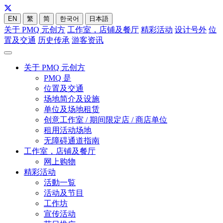
EN
繁
简
한국어
日本語
关于 PMQ 元创方
工作室，店铺及餐厅
精彩活动
设计号外
位
置及交通
历史传承
游客资讯
关于 PMQ 元创方
PMQ 是
位置及交通
场地简介及设施
单位及场地租赁
创意工作室 / 期间限定店 / 商店单位
租用活动场地
无障碍通道指南
工作室，店铺及餐厅
网上购物
精彩活动
活動一覧
活动及节目
工作坊
宣传活动