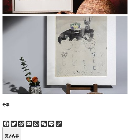
分享
Facebook
Twitter
Sina
Email
WhatsApp
WeChat
Line
Copy
Weibo
Link
更多内容