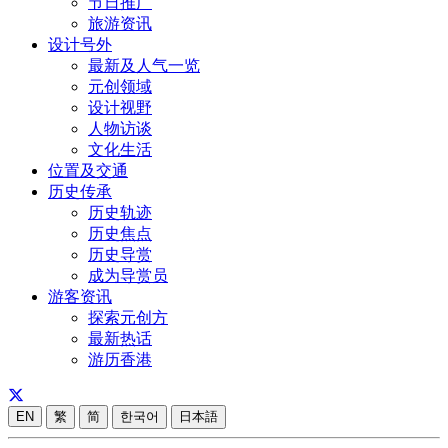
节日推广
旅游资讯
设计号外
最新及人气一览
元创领域
设计视野
人物访谈
文化生活
位置及交通
历史传承
历史轨迹
历史焦点
历史导赏
成为导赏员
游客资讯
探索元创方
最新热话
游历香港
EN
繁
简
한국어
日本語