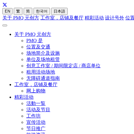
EN
繁
简
한국어
日本語
关于 PMQ 元创方
工作室，店铺及餐厅
精彩活动
设计号外
位
关于 PMQ 元创方
PMQ 是
位置及交通
场地简介及设施
单位及场地租赁
创意工作室 / 期间限定店 / 商店单位
租用活动场地
无障碍通道指南
工作室，店铺及餐厅
网上购物
精彩活动
活動一覧
活动及节目
工作坊
宣传活动
节日推广