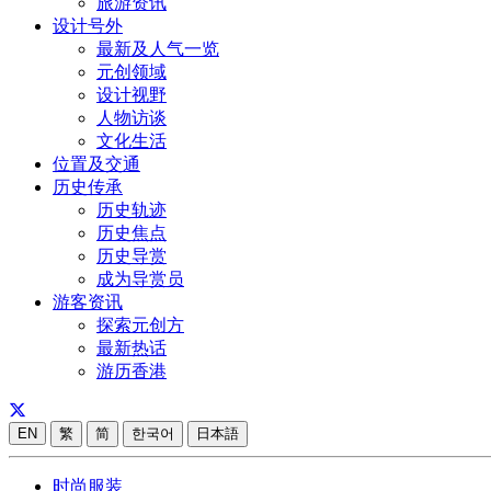
旅游资讯
设计号外
最新及人气一览
元创领域
设计视野
人物访谈
文化生活
位置及交通
历史传承
历史轨迹
历史焦点
历史导赏
成为导赏员
游客资讯
探索元创方
最新热话
游历香港
EN
繁
简
한국어
日本語
时尚服装