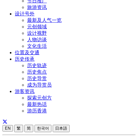
节日推广
旅游资讯
设计号外
最新及人气一览
元创领域
设计视野
人物访谈
文化生活
位置及交通
历史传承
历史轨迹
历史焦点
历史导赏
成为导赏员
游客资讯
探索元创方
最新热话
游历香港
EN
繁
简
한국어
日本語