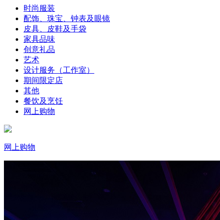
时尚服装
配饰、珠宝、钟表及眼镜
皮具、皮鞋及手袋
家具品味
创意礼品
艺术
设计服务（工作室）
期间限定店
其他
餐饮及烹饪
网上购物
网上购物