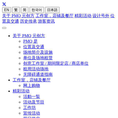
EN
繁
简
한국어
日本語
关于 PMQ 元创方
工作室，店铺及餐厅
精彩活动
设计号外
位
置及交通
历史传承
游客资讯
关于 PMQ 元创方
PMQ 是
位置及交通
场地简介及设施
单位及场地租赁
创意工作室 / 期间限定店 / 商店单位
租用活动场地
无障碍通道指南
工作室，店铺及餐厅
网上购物
精彩活动
活動一覧
活动及节目
工作坊
宣传活动