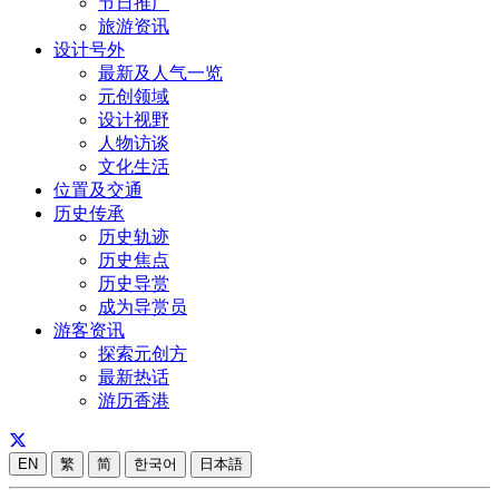
节日推广
旅游资讯
设计号外
最新及人气一览
元创领域
设计视野
人物访谈
文化生活
位置及交通
历史传承
历史轨迹
历史焦点
历史导赏
成为导赏员
游客资讯
探索元创方
最新热话
游历香港
EN
繁
简
한국어
日本語