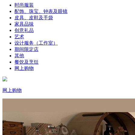
时尚服装
配饰、珠宝、钟表及眼镜
皮具、皮鞋及手袋
家具品味
创意礼品
艺术
设计服务（工作室）
期间限定店
其他
餐饮及烹饪
网上购物
网上购物