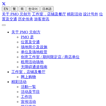
EN
繁
简
한국어
日本語
关于 PMQ 元创方
工作室，店铺及餐厅
精彩活动
设计号外
位
置及交通
历史传承
游客资讯
关于 PMQ 元创方
PMQ 是
位置及交通
场地简介及设施
单位及场地租赁
创意工作室 / 期间限定店 / 商店单位
租用活动场地
无障碍通道指南
工作室，店铺及餐厅
网上购物
精彩活动
活動一覧
活动及节目
工作坊
宣传活动