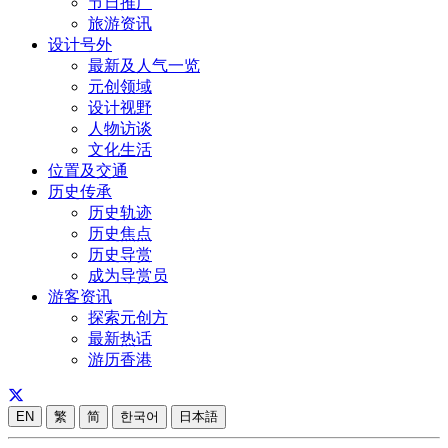
节日推广
旅游资讯
设计号外
最新及人气一览
元创领域
设计视野
人物访谈
文化生活
位置及交通
历史传承
历史轨迹
历史焦点
历史导赏
成为导赏员
游客资讯
探索元创方
最新热话
游历香港
EN
繁
简
한국어
日本語