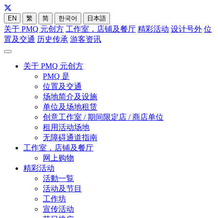
EN
繁
简
한국어
日本語
关于 PMQ 元创方
工作室，店铺及餐厅
精彩活动
设计号外
位
置及交通
历史传承
游客资讯
关于 PMQ 元创方
PMQ 是
位置及交通
场地简介及设施
单位及场地租赁
创意工作室 / 期间限定店 / 商店单位
租用活动场地
无障碍通道指南
工作室，店铺及餐厅
网上购物
精彩活动
活動一覧
活动及节目
工作坊
宣传活动