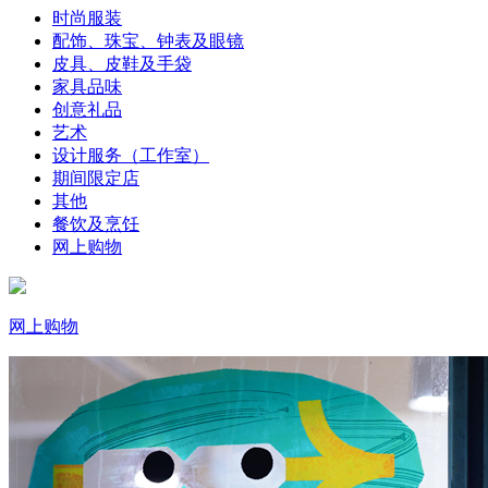
时尚服装
配饰、珠宝、钟表及眼镜
皮具、皮鞋及手袋
家具品味
创意礼品
艺术
设计服务（工作室）
期间限定店
其他
餐饮及烹饪
网上购物
网上购物