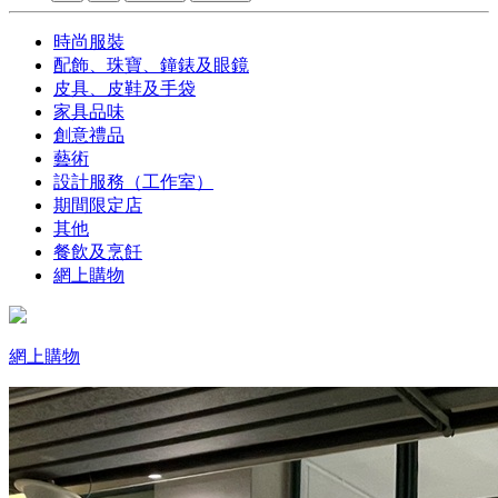
時尚服裝
配飾、珠寶、鐘錶及眼鏡
皮具、皮鞋及手袋
家具品味
創意禮品
藝術
設計服務（工作室）
期間限定店
其他
餐飲及烹飪
網上購物
網上購物