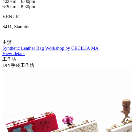
4:00am – 6:00pm
6:30am – 8:30pm
VENUE
S411, Staunton
主辦
Synthetic Leather Bag Workshop by CECILIA MA
View details
工作坊
DIY手袋工作坊