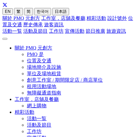
EN
繁
简
한국어
日本語
關於 PMQ 元創方
工作室，店舖及餐廳
精彩活動
設計號外
位
置及交通
歷史傳承
遊客資訊
活動一覧
活動及節目
工作坊
宣傳活動
節日推廣
旅遊資訊
關於 PMQ 元創方
PMQ 是
位置及交通
場地簡介及設施
單位及場地租賃
創意工作室 / 期間限定店 / 商店單位
租用活動場地
無障礙通道指南
工作室，店舖及餐廳
網上購物
精彩活動
活動一覧
活動及節目
工作坊