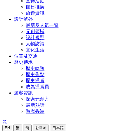
宣傳活動
節日推廣
旅遊資訊
設計號外
最新及人氣一覧
元創領域
設計視野
人物訪談
文化生活
位置及交通
歷史傳承
歷史軌跡
歷史焦點
歷史導賞
成為導賞員
遊客資訊
探索元創方
最新熱話
遊歷香港
EN
繁
简
한국어
日本語