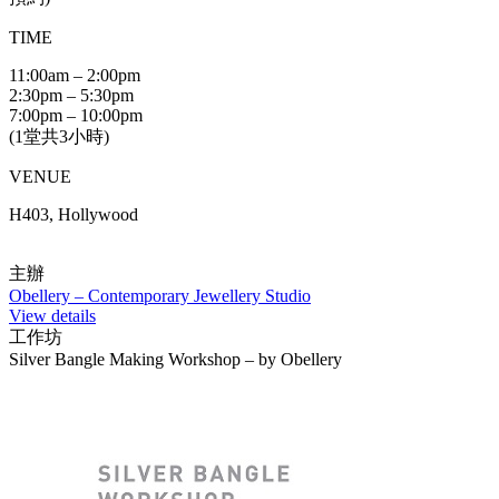
TIME
11:00am – 2:00pm
2:30pm – 5:30pm
7:00pm – 10:00pm
(1堂共3小時)
VENUE
H403, Hollywood
主辦
Obellery – Contemporary Jewellery Studio
View details
工作坊
Silver Bangle Making Workshop – by Obellery