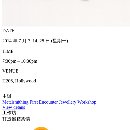
DATE
2014 年 7 月 7, 14, 28 日 (星期一)
TIME
7:30pm – 10:30pm
VENUE
H206, Hollywood
主辦
Metalsmithing First Encounter Jewellery Workshop
View details
工作坊
打造鐵箱柔情