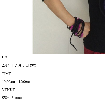
DATE
2014 年 7 月 5 日 (六)
TIME
10:00am – 12:00nn
VENUE
S504, Staunton