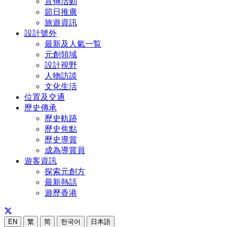
宣傳活動
節日推廣
旅遊資訊
設計號外
最新及人氣一覧
元創領域
設計視野
人物訪談
文化生活
位置及交通
歷史傳承
歷史軌跡
歷史焦點
歷史導賞
成為導賞員
遊客資訊
探索元創方
最新熱話
遊歷香港
EN
繁
简
한국어
日本語