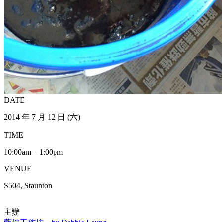
DATE
2014 年 7 月 12 日 (六)
TIME
10:00am – 1:00pm
VENUE
S504, Staunton
主辦