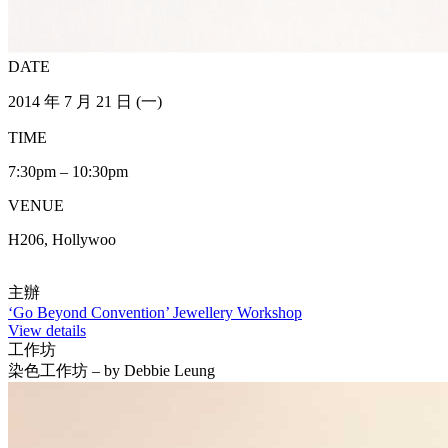
DATE
2014 年 7 月 21 日 (一)
TIME
7:30pm – 10:30pm
VENUE
H206, Hollywoo
主辦
‘Go Beyond Convention’ Jewellery Workshop
View details
工作坊
染色工作坊 – by Debbie Leung