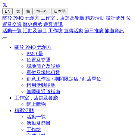
EN
繁
简
한국어
日本語
關於 PMQ 元創方
工作室，店舖及餐廳
精彩活動
設計號外
位
置及交通
歷史傳承
遊客資訊
活動一覧
活動及節目
工作坊
宣傳活動
節日推廣
旅遊資訊
關於 PMQ 元創方
PMQ 是
位置及交通
場地簡介及設施
單位及場地租賃
創意工作室 / 期間限定店 / 商店單位
租用活動場地
無障礙通道指南
工作室，店舖及餐廳
網上購物
精彩活動
活動一覧
活動及節目
工作坊