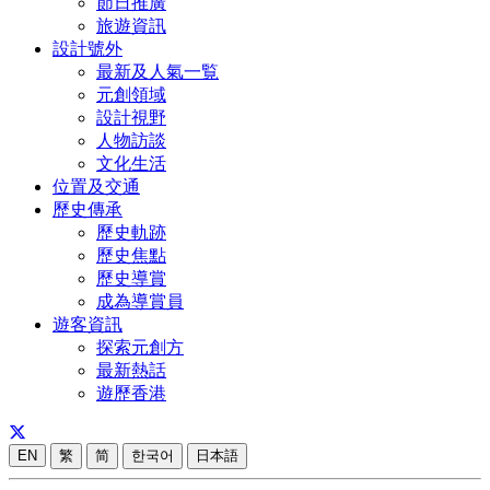
節日推廣
旅遊資訊
設計號外
最新及人氣一覧
元創領域
設計視野
人物訪談
文化生活
位置及交通
歷史傳承
歷史軌跡
歷史焦點
歷史導賞
成為導賞員
遊客資訊
探索元創方
最新熱話
遊歷香港
EN
繁
简
한국어
日本語