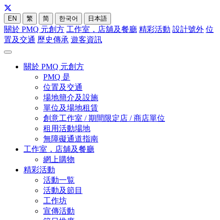
EN
繁
简
한국어
日本語
關於 PMQ 元創方
工作室，店舖及餐廳
精彩活動
設計號外
位
置及交通
歷史傳承
遊客資訊
關於 PMQ 元創方
PMQ 是
位置及交通
場地簡介及設施
單位及場地租賃
創意工作室 / 期間限定店 / 商店單位
租用活動場地
無障礙通道指南
工作室，店舖及餐廳
網上購物
精彩活動
活動一覧
活動及節目
工作坊
宣傳活動