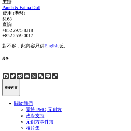
主辦
Panda & Fatina Doll
費用 (港幣)
$168
查詢
+852 2975 8318
+852 2559 0017
對不起，此內容只供
English
版。
分享
Facebook
Twitter
Sina
Email
WhatsApp
WeChat
Line
Copy
Weibo
Link
更多內容
關於我們
關於 PMQ 元創方
政府支持
元創方事件簿
相片集