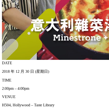
DATE
2018 年 12 月 30 日 (星期日)
TIME
2:00pm – 4:00pm
VENUE
H504, Hollywood – Taste Library