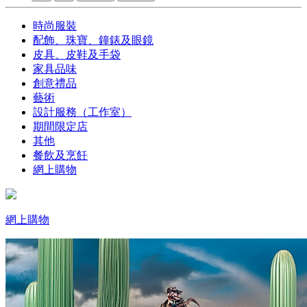
時尚服裝
配飾、珠寶、鐘錶及眼鏡
皮具、皮鞋及手袋
家具品味
創意禮品
藝術
設計服務（工作室）
期間限定店
其他
餐飲及烹飪
網上購物
網上購物