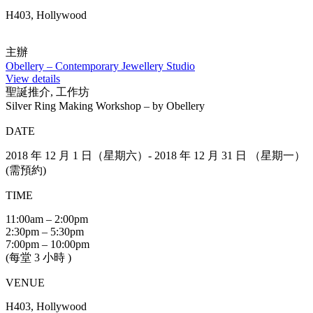
H403, Hollywood
主辦
Obellery – Contemporary Jewellery Studio
View details
聖誕推介, 工作坊
Silver Ring Making Workshop – by Obellery
DATE
2018 年 12 月 1 日（星期六）- 2018 年 12 月 31 日 （星期一）
(需預約)
TIME
11:00am – 2:00pm
2:30pm – 5:30pm
7:00pm – 10:00pm
(每堂 3 小時 )
VENUE
H403, Hollywood