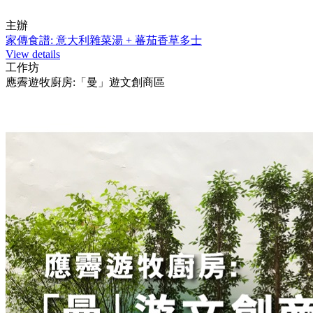
主辦
家傳食譜: 意大利雜菜湯 + 蕃茄香草多士
View details
工作坊
應霽遊牧廚房:「曼」遊文創商區