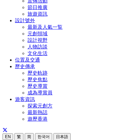
宣傳活動
節日推廣
旅遊資訊
設計號外
最新及人氣一覧
元創領域
設計視野
人物訪談
文化生活
位置及交通
歷史傳承
歷史軌跡
歷史焦點
歷史導賞
成為導賞員
遊客資訊
探索元創方
最新熱話
遊歷香港
EN
繁
简
한국어
日本語