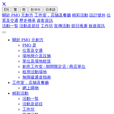
EN
繁
简
한국어
日本語
關於 PMQ 元創方
工作室，店舖及餐廳
精彩活動
設計號外
位
置及交通
歷史傳承
遊客資訊
活動一覧
活動及節目
工作坊
宣傳活動
節日推廣
旅遊資訊
關於 PMQ 元創方
PMQ 是
位置及交通
場地簡介及設施
單位及場地租賃
創意工作室 / 期間限定店 / 商店單位
租用活動場地
無障礙通道指南
工作室，店舖及餐廳
網上購物
精彩活動
活動一覧
活動及節目
工作坊