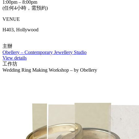
1:00pm – 8:00pm
(任何4小時，需預約)
VENUE
H403, Hollywood
主辦
Obellery – Contemporary Jewellery Studio
View details
工作坊
Wedding Ring Making Workshop – by Obellery