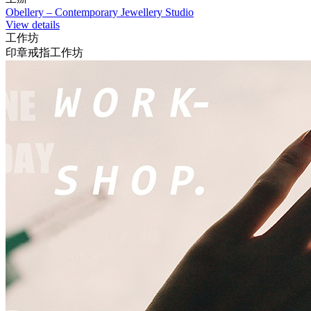
Obellery – Contemporary Jewellery Studio
View details
工作坊
印章戒指工作坊