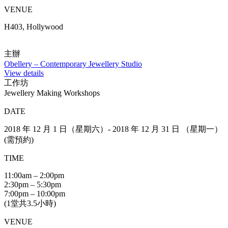
VENUE
H403, Hollywood
主辦
Obellery – Contemporary Jewellery Studio
View details
工作坊
Jewellery Making Workshops
DATE
2018 年 12 月 1 日（星期六）- 2018 年 12 月 31 日 （星期一）
(需預約)
TIME
11:00am – 2:00pm
2:30pm – 5:30pm
7:00pm – 10:00pm
(1堂共3.5小時)
VENUE