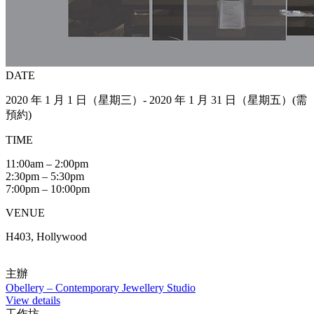
DATE
2020 年 1 月 1 日（星期三）- 2020 年 1 月 31 日（星期五）(需
預約)
TIME
11:00am – 2:00pm
2:30pm – 5:30pm
7:00pm – 10:00pm
VENUE
H403, Hollywood
主辦
Obellery – Contemporary Jewellery Studio
View details
工作坊