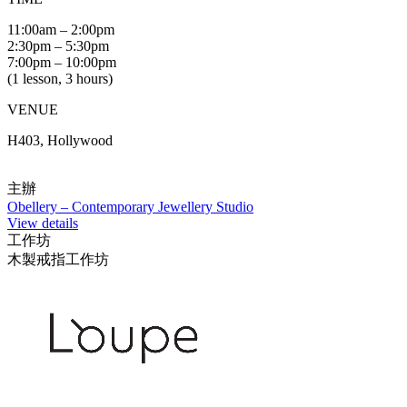
11:00am – 2:00pm
2:30pm – 5:30pm
7:00pm – 10:00pm
(1 lesson, 3 hours)
VENUE
H403, Hollywood
主辦
Obellery – Contemporary Jewellery Studio
View details
工作坊
木製戒指工作坊