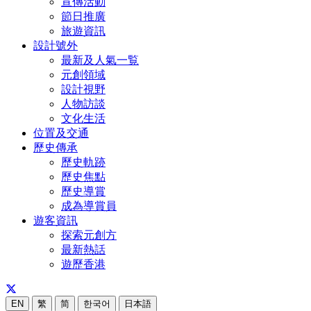
宣傳活動
節日推廣
旅遊資訊
設計號外
最新及人氣一覧
元創領域
設計視野
人物訪談
文化生活
位置及交通
歷史傳承
歷史軌跡
歷史焦點
歷史導賞
成為導賞員
遊客資訊
探索元創方
最新熱話
遊歷香港
EN
繁
简
한국어
日本語