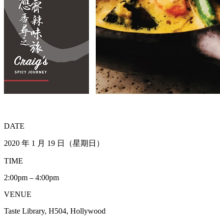
DATE
2020 年 1 月 19 日（星期日）
TIME
2:00pm – 4:00pm
VENUE
Taste Library, H504, Hollywood