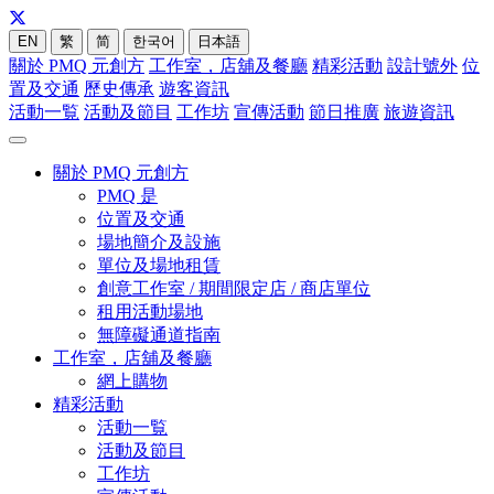
EN
繁
简
한국어
日本語
關於 PMQ 元創方
工作室，店舖及餐廳
精彩活動
設計號外
位
置及交通
歷史傳承
遊客資訊
活動一覧
活動及節目
工作坊
宣傳活動
節日推廣
旅遊資訊
關於 PMQ 元創方
PMQ 是
位置及交通
場地簡介及設施
單位及場地租賃
創意工作室 / 期間限定店 / 商店單位
租用活動場地
無障礙通道指南
工作室，店舖及餐廳
網上購物
精彩活動
活動一覧
活動及節目
工作坊