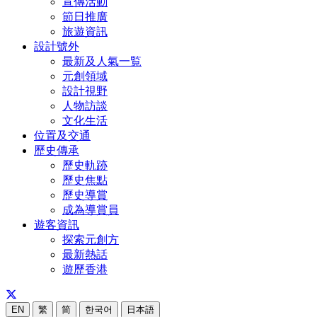
宣傳活動
節日推廣
旅遊資訊
設計號外
最新及人氣一覧
元創領域
設計視野
人物訪談
文化生活
位置及交通
歷史傳承
歷史軌跡
歷史焦點
歷史導賞
成為導賞員
遊客資訊
探索元創方
最新熱話
遊歷香港
EN
繁
简
한국어
日本語