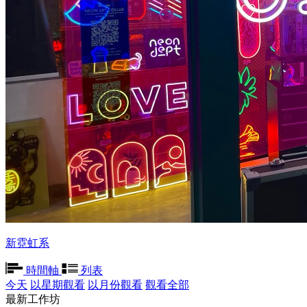
新霓虹系
時間軸
列表
今天
以星期觀看
以月份觀看
觀看全部
最新工作坊