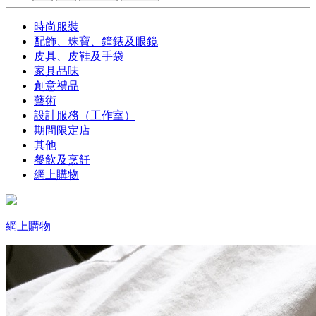
時尚服裝
配飾、珠寶、鐘錶及眼鏡
皮具、皮鞋及手袋
家具品味
創意禮品
藝術
設計服務（工作室）
期間限定店
其他
餐飲及烹飪
網上購物
網上購物