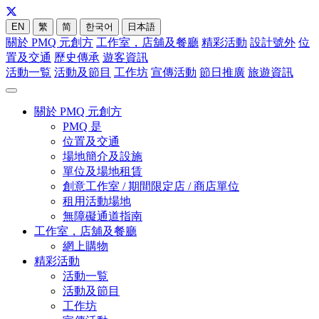
EN
繁
简
한국어
日本語
關於 PMQ 元創方
工作室，店舖及餐廳
精彩活動
設計號外
位
置及交通
歷史傳承
遊客資訊
活動一覧
活動及節目
工作坊
宣傳活動
節日推廣
旅遊資訊
關於 PMQ 元創方
PMQ 是
位置及交通
場地簡介及設施
單位及場地租賃
創意工作室 / 期間限定店 / 商店單位
租用活動場地
無障礙通道指南
工作室，店舖及餐廳
網上購物
精彩活動
活動一覧
活動及節目
工作坊