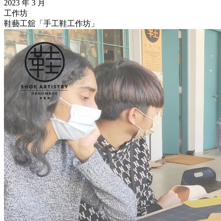
2023 年 3 月
工作坊
鞋藝工舘「手工鞋工作坊」