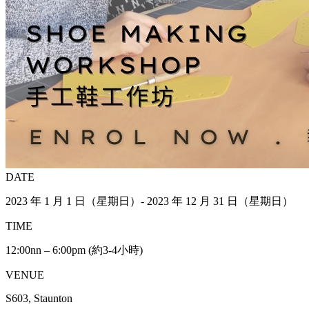
DATE
2023 年 1 月 1 日（星期日）- 2023 年 12 月 31 日（星期日）
TIME
12:00nn – 6:00pm (約3-4小時)
VENUE
S603, Staunton