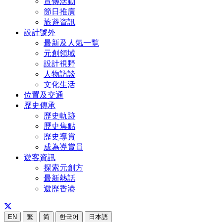
宣傳活動
節日推廣
旅遊資訊
設計號外
最新及人氣一覧
元創領域
設計視野
人物訪談
文化生活
位置及交通
歷史傳承
歷史軌跡
歷史焦點
歷史導賞
成為導賞員
遊客資訊
探索元創方
最新熱話
遊歷香港
EN
繁
简
한국어
日本語