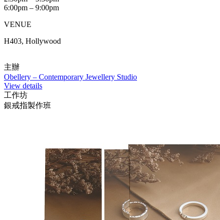
6:00pm – 9:00pm
VENUE
H403, Hollywood
主辦
Obellery – Contemporary Jewellery Studio
View details
工作坊
銀戒指製作班