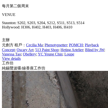
每月第二個周末
VENUE
Staunton: S202, S203, S204, S212, S511, S513, S514
Hollywood: H306, H402, H403, H406, H410
主辦
元創方 租戶：
Cecilia Ma
;
Phenotypsetter
;
POMCH
;
Playback
Concept
;
Oscary Art
;
513 Paint Shop
;
Heting Artelier
;
Blind by JW
;
Vanessa Tao
;
Obellery
;
YC Yeung Chin
;
Loupe
View details
工作坊
純錫聲波碟/線香座工作坊