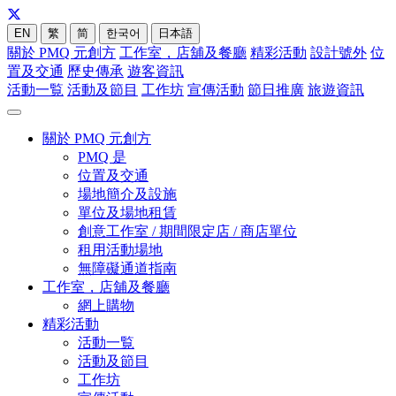
EN
繁
简
한국어
日本語
關於 PMQ 元創方
工作室，店舖及餐廳
精彩活動
設計號外
位
置及交通
歷史傳承
遊客資訊
活動一覧
活動及節目
工作坊
宣傳活動
節日推廣
旅遊資訊
關於 PMQ 元創方
PMQ 是
位置及交通
場地簡介及設施
單位及場地租賃
創意工作室 / 期間限定店 / 商店單位
租用活動場地
無障礙通道指南
工作室，店舖及餐廳
網上購物
精彩活動
活動一覧
活動及節目
工作坊