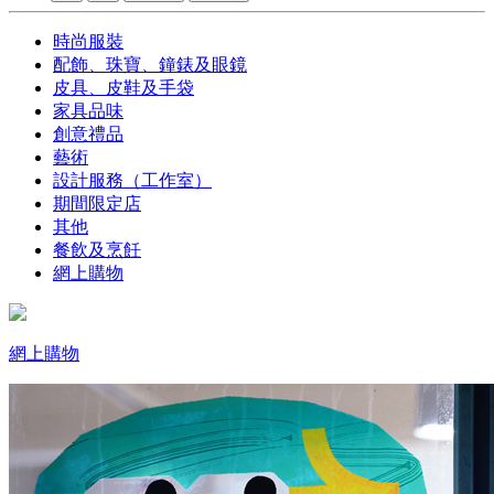
時尚服裝
配飾、珠寶、鐘錶及眼鏡
皮具、皮鞋及手袋
家具品味
創意禮品
藝術
設計服務（工作室）
期間限定店
其他
餐飲及烹飪
網上購物
網上購物