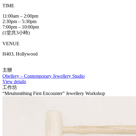
TIME
11:00am – 2:00pm
2:30pm – 5:30pm
7:00pm – 10:00pm
(1堂共3小時)
VENUE
H403, Hollywood
主辦
Obellery – Contemporary Jewellery Studio
View details
工作坊
“Metalsmithing First Encounter” Jewellery Workshop