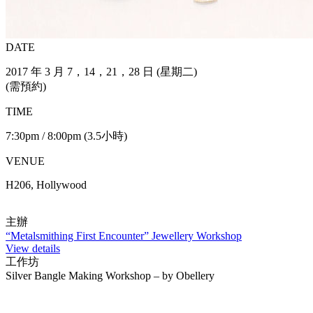
DATE
2017 年 3 月 7，14，21，28 日 (星期二)
(需預約)
TIME
7:30pm / 8:00pm (3.5小時)
VENUE
H206, Hollywood
主辦
“Metalsmithing First Encounter” Jewellery Workshop
View details
工作坊
Silver Bangle Making Workshop – by Obellery