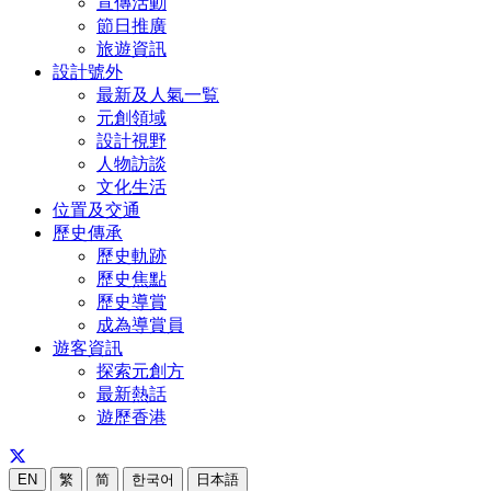
宣傳活動
節日推廣
旅遊資訊
設計號外
最新及人氣一覧
元創領域
設計視野
人物訪談
文化生活
位置及交通
歷史傳承
歷史軌跡
歷史焦點
歷史導賞
成為導賞員
遊客資訊
探索元創方
最新熱話
遊歷香港
EN
繁
简
한국어
日本語