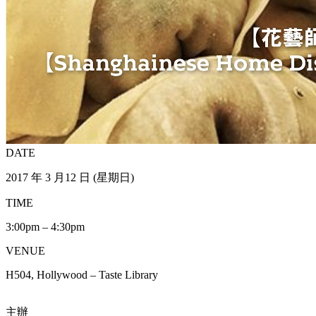
DATE
2017 年 3 月12 日 (星期日)
TIME
3:00pm – 4:30pm
VENUE
H504, Hollywood – Taste Library
主辦