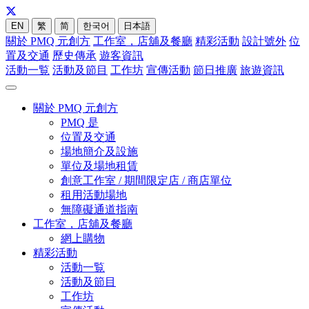
EN
繁
简
한국어
日本語
關於 PMQ 元創方
工作室，店舖及餐廳
精彩活動
設計號外
位
置及交通
歷史傳承
遊客資訊
活動一覧
活動及節目
工作坊
宣傳活動
節日推廣
旅遊資訊
關於 PMQ 元創方
PMQ 是
位置及交通
場地簡介及設施
單位及場地租賃
創意工作室 / 期間限定店 / 商店單位
租用活動場地
無障礙通道指南
工作室，店舖及餐廳
網上購物
精彩活動
活動一覧
活動及節目
工作坊