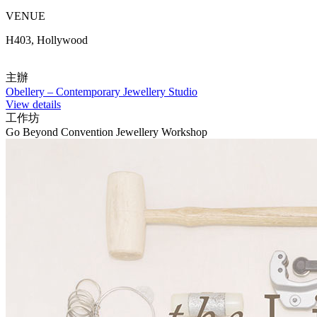
VENUE
H403, Hollywood
主辦
Obellery – Contemporary Jewellery Studio
View details
工作坊
Go Beyond Convention Jewellery Workshop