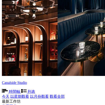
Canalside Studio
時間軸
列表
今天
以星期觀看
以月份觀看
觀看全部
最新工作坊