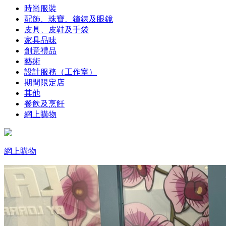
時尚服裝
配飾、珠寶、鐘錶及眼鏡
皮具、皮鞋及手袋
家具品味
創意禮品
藝術
設計服務（工作室）
期間限定店
其他
餐飲及烹飪
網上購物
網上購物