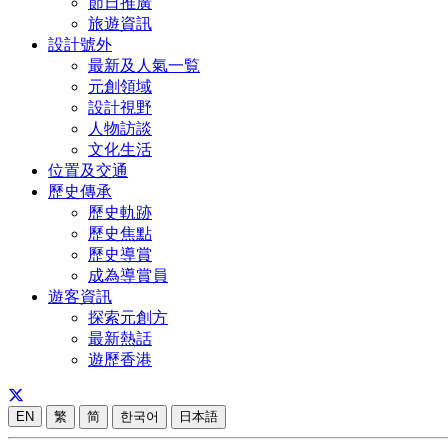
節日推廣
旅遊資訊
設計號外
最新及人氣一覧
元創領域
設計視野
人物訪談
文化生活
位置及交通
歷史傳承
歷史軌跡
歷史焦點
歷史導賞
成為導賞員
遊客資訊
探索元創方
最新熱話
遊歷香港
EN
繁
简
한국어
日本語