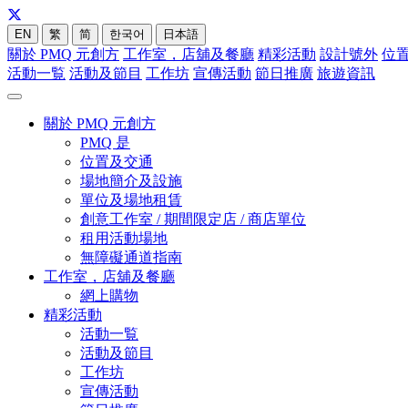
EN
繁
简
한국어
日本語
關於 PMQ 元創方
工作室，店舖及餐廳
精彩活動
設計號外
位
活動一覧
活動及節目
工作坊
宣傳活動
節日推廣
旅遊資訊
關於 PMQ 元創方
PMQ 是
位置及交通
場地簡介及設施
單位及場地租賃
創意工作室 / 期間限定店 / 商店單位
租用活動場地
無障礙通道指南
工作室，店舖及餐廳
網上購物
精彩活動
活動一覧
活動及節目
工作坊
宣傳活動