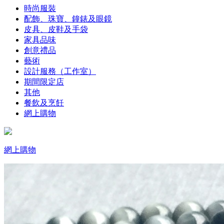
時尚服裝
配飾、珠寶、鐘錶及眼鏡
皮具、皮鞋及手袋
家具品味
創意禮品
藝術
設計服務（工作室）
期間限定店
其他
餐飲及烹飪
網上購物
網上購物