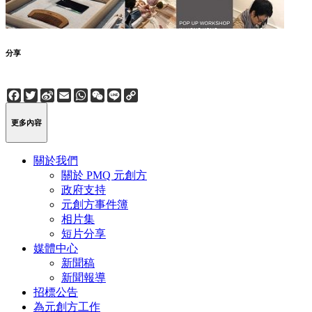
分享
Facebook
Twitter
Sina
Email
WhatsApp
WeChat
Line
Copy
Weibo
Link
更多內容
關於我們
關於 PMQ 元創方
政府支持
元創方事件簿
相片集
短片分享
媒體中心
新聞稿
新聞報導
招標公告
為元創方工作