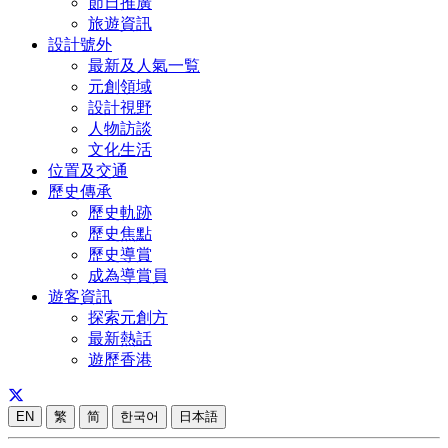
節日推廣
旅遊資訊
設計號外
最新及人氣一覧
元創領域
設計視野
人物訪談
文化生活
位置及交通
歷史傳承
歷史軌跡
歷史焦點
歷史導賞
成為導賞員
遊客資訊
探索元創方
最新熱話
遊歷香港
EN
繁
简
한국어
日本語