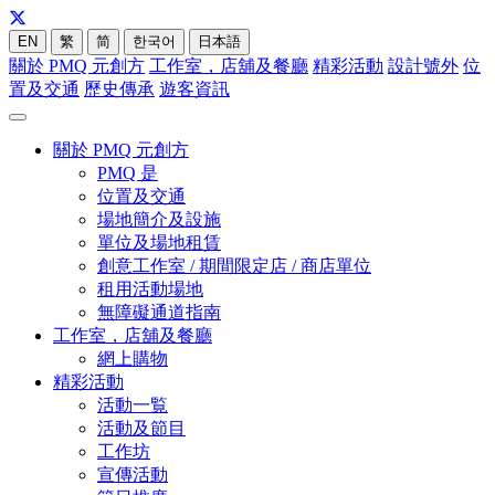
EN
繁
简
한국어
日本語
關於 PMQ 元創方
工作室，店舖及餐廳
精彩活動
設計號外
位
置及交通
歷史傳承
遊客資訊
關於 PMQ 元創方
PMQ 是
位置及交通
場地簡介及設施
單位及場地租賃
創意工作室 / 期間限定店 / 商店單位
租用活動場地
無障礙通道指南
工作室，店舖及餐廳
網上購物
精彩活動
活動一覧
活動及節目
工作坊
宣傳活動