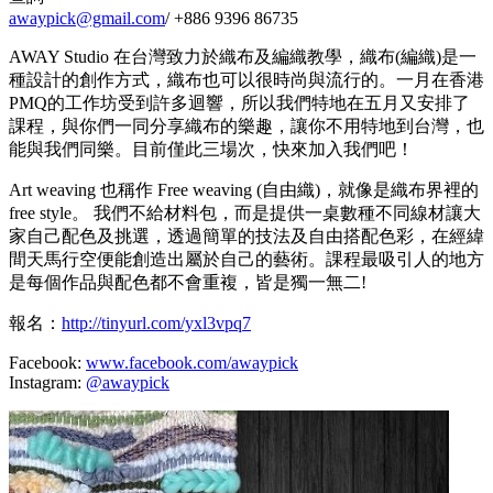
awaypick@gmail.com
/ +886 9396 86735
AWAY Studio 在台灣致力於織布及編織教學，織布(編織)是一
種設計的創作方式，織布也可以很時尚與流行的。一月在香港
PMQ的工作坊受到許多迴響，所以我們特地在五月又安排了
課程，與你們一同分享織布的樂趣，讓你不用特地到台灣，也
能與我們同樂。目前僅此三場次，快來加入我們吧！
Art weaving 也稱作 Free weaving (自由織)，就像是織布界裡的
free style。 我們不給材料包，而是提供一桌數種不同線材讓大
家自己配色及挑選，透過簡單的技法及自由搭配色彩，在經緯
間天馬行空便能創造出屬於自己的藝術。課程最吸引人的地方
是每個作品與配色都不會重複，皆是獨一無二!
報名：
http://tinyurl.com/yxl3vpq7
Facebook:
www.facebook.com/awaypick
Instagram:
@awaypick